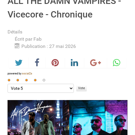
ALL THE DAMN VAMPIRES -
Vicecore - Chronique
Détails
Écrit par
Fab
Publication : 27 mai 2026
powered by
social2s
Vote
utilisateur:
Veuillez
4
/
5
voter