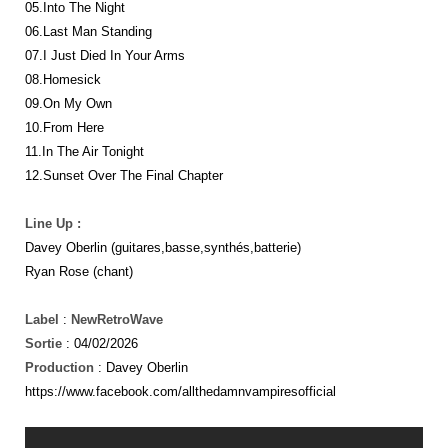
05.Into The Night
06.Last Man Standing
07.I Just Died In Your Arms
08.Homesick
09.On My Own
10.From Here
11.In The Air Tonight
12.Sunset Over The Final Chapter
Line Up :
Davey Oberlin (guitares,basse,synthés,batterie)
Ryan Rose (chant)
Label
:
NewRetroWave
Sortie
: 04/02/2026
Production
: Davey Oberlin
https://www.facebook.com/allthedamnvampiresofficial