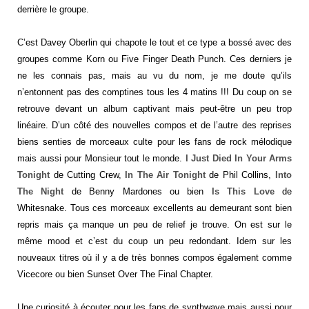
derrière le groupe.
C’est Davey Oberlin qui chapote le tout et ce type a bossé avec des
groupes comme Korn ou Five Finger Death Punch. Ces derniers je
ne les connais pas, mais au vu du nom, je me doute qu’ils
n’entonnent pas des comptines tous les 4 matins !!! Du coup on se
retrouve devant un album captivant mais peut-être un peu trop
linéaire. D’un côté des nouvelles compos et de l’autre des reprises
biens senties de morceaux culte pour les fans de rock mélodique
mais aussi pour Monsieur tout le monde.
I Just Died In Your Arms
Tonight
de Cutting Crew,
In The Air Tonight
de Phil Collins,
Into
The Night
de Benny Mardones ou bien
Is This Love
de
Whitesnake. Tous ces morceaux excellents au demeurant sont bien
repris mais ça manque un peu de relief je trouve. On est sur le
même mood et c’est du coup un peu redondant. Idem sur les
nouveaux titres où il y a de très bonnes compos également comme
Vicecore ou bien Sunset Over The Final Chapter.
Une curiosité à écouter pour les fans de synthwave mais aussi pour