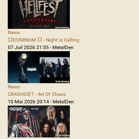
News
💥DOMINUM 💥 - Night is Calling
07 Juil 2026 21:55 - MetalDen
News
CRASHDÏET - Art Of Chaos
10 Mai 2026 20:14 - MetalDen