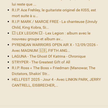
lui reste que ...
R.I.P. Ace Frehley, le guitariste originel de KISS, est
mort suite à u...
R.I.P. MARK / MARCIE FREE - La chanteuse (Unruly
Child, King Kobra, Si...
💥 LEX LEGION 💥 - Lex Legion : album avec le
nouveau groupe et album av...
PYRENEAN WARRIORS OPEN AIR X - 12/09/2026 -
Avec MAGNUM 🇬🇧, FIFTH ANG...
LAGUNA - The Ghost Of Katrina - Chronique
STRYPER - The Greatest Gift of All
R.I.P. Ross « The Boss » Friedman (Manowar, The
Dictators, Shakin' Str...
HELLFEST 2025 - Jour 4 - Avec LINKIN PARK, JERRY
CANTRELL, EISBRECHER,...