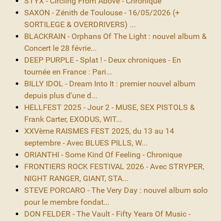
STYX - Circling From Above - Chronique
SAXON - Zénith de Toulouse - 16/05/2026 (+
SORTILEGE & OVERDRIVERS) ...
BLACKRAIN - Orphans Of The Light : nouvel album &
Concert le 28 févrie...
DEEP PURPLE - Splat ! - Deux chroniques - En
tournée en France : Pari...
BILLY IDOL - Dream Into It : premier nouvel album
depuis plus d'une d...
HELLFEST 2025 - Jour 2 - MUSE, SEX PISTOLS &
Frank Carter, EXODUS, WIT...
XXVème RAISMES FEST 2025, du 13 au 14
septembre - Avec BLUES PILLS, W...
ORIANTHI - Some Kind Of Feeling - Chronique
FRONTIERS ROCK FESTIVAL 2026 - Avec STRYPER,
NIGHT RANGER, GIANT, STA...
STEVE PORCARO - The Very Day : nouvel album solo
pour le membre fondat...
DON FELDER - The Vault - Fifty Years Of Music -