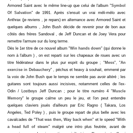
Armored Saint avec le même line-up que celui de l'album "
Symbol
Of Salvation
" de 1991. Après s'ensuit un vrai méli-mélo avec
Anthrax (je reviens , je repars) en alternance avec Armored Saint et
quelques albums , John Bush décide de revenir pour de bon aux
côtés des frères Sandoval , de Jeff Duncan et de Joey Vera pour
remettre l'armure sur du long terme.
Dès le 1er titre de ce nouvel album "
Win hands down
" (qui donne le
nom à l'album ) , on est reparti sur les chapeaux de roues avec un
titre fédérateur dans le plus pur esprit du groupe ; "
Mess
", "
An
exercise in Debauchery
" , péchus et heavy à souhait, emmené par
la voix de John Bush que le temps ne semble pas avoir altéré ; les
guitares sont toujours aussi incisives, notamment celles de l'ex-
Odin / Lostboys Jeff Duncan ; pour le titre numéro 4 "
Muscle
Memory
" le groupe calme un peu le jeu, et l'on peut entendre
quelques claviers joués d'ailleurs par Eric Ragno ( Takara, Los
Angeles, Ted Poley ) , puis le groupe repart de plus belle avec les
cavalcades de "
That was then, Way back when
" et le speed "
With
a head full of steam
" malgré une intro plus feutrée, avant de