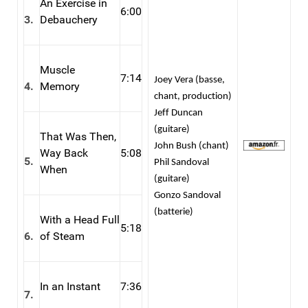
An Exercise in
6:00
3.
Debauchery
Muscle
7:14
Joey Vera (basse,
4.
Memory
chant, production)
Jeff Duncan
(guitare)
That Was Then,
John Bush (chant)
Way Back
5:08
5.
Phil Sandoval
When
(guitare)
Gonzo Sandoval
(batterie)
With a Head Full
5:18
6.
of Steam
In an Instant
7:36
7.