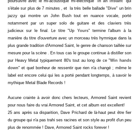
poursuivre avec le mi-acoustique mi-électrique "
In an instant
" qui
s'étale sur plus de 7 minutes , et la très belle ballade "
Dive
" un brin
jazzy qui montre un John Bush tout en nuance vocale, porté
notamment par un super solo de guitare et des claviers très
judicieux sur le final. Le titre "
Up Yours
" termine l'album à la
manière du titre d'ouverture avec un morceau très hymnique dans la
plus grande tradition d'Armored Saint, le genre de chanson taillée sur
mesure pour la scène . En tous cas le groupe continue à distiller son
pur Heavy Metal typiquement 80's tout au long de ce "
Win hands
down
" et quel bonheur de ressentir que rien n'a changé ; même le
label est encore celui qui les a porté pendant longtemps, à savoir le
mythique Metal Blade Records !
Aucune crainte à avoir donc chers lecteurs, Armored Saint revient
pour nous faire du vrai Armored Saint, et cet album est excellent!
25 ans après sa disparition, Dave Prichard de là-haut peut être fier
du groupe qui n'a pas trahi ses racines et son style au profit d'un peu
plus de renommée !
Dave, Armored Saint rocks forever !