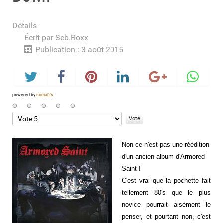
Détails
Écrit par
Seb.Roxx
Publication : 3 août 2015
powered by
social2s
Veuillez
voter
Non ce n'est pas une réédition
d'un ancien album d'Armored
Saint !
C'est vrai que la pochette fait
tellement 80's que le plus
novice pourrait aisément le
penser, et pourtant non, c'est