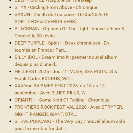
DEEP PURPLE - Rapture Of The Deep
STYX - Circling From Above - Chronique
SAXON - Zénith de Toulouse - 16/05/2026 (+
SORTILEGE & OVERDRIVERS) ...
BLACKRAIN - Orphans Of The Light : nouvel album &
Concert le 28 févrie...
DEEP PURPLE - Splat ! - Deux chroniques - En
tournée en France : Pari...
BILLY IDOL - Dream Into It : premier nouvel album
depuis plus d'une d...
HELLFEST 2025 - Jour 2 - MUSE, SEX PISTOLS &
Frank Carter, EXODUS, WIT...
XXVème RAISMES FEST 2025, du 13 au 14
septembre - Avec BLUES PILLS, W...
ORIANTHI - Some Kind Of Feeling - Chronique
FRONTIERS ROCK FESTIVAL 2026 - Avec STRYPER,
NIGHT RANGER, GIANT, STA...
STEVE PORCARO - The Very Day : nouvel album solo
pour le membre fondat...