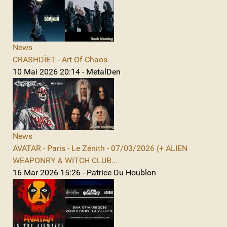
News
CRASHDÏET - Art Of Chaos
10 Mai 2026 20:14 - MetalDen
News
AVATAR - Paris - Le Zénith - 07/03/2026 (+ ALIEN
WEAPONRY & WITCH CLUB...
16 Mar 2026 15:26 - Patrice Du Houblon