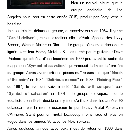
bien un nouvel album que le
groupe originaire de Los
Angeles nous sort en cette année 2015, produit par Joey Vera le
bassiste.
Ils sont loin les débuts du groupe, et rappelez-vous en 1984 l'hymne
"
Can U deliver
" , et son excellent clip ; c'était l'époque des Lizzy
Borden, Warrior, Malice et Riot ..... Le groupe s'inscrivait dans cette
lignée avec leur Heavy Metal U.S. , emmené par le guitariste Dave
Prichard qui décéda d'une leucémie en 1990 peu avant la sortie du
magnifique "
Symbol of salvation
" qui marquait la fin de la 1ère ère
du groupe. Après avoir sorti des pièces maîtresses tels que "
March
of the saint
" en 1984, "
Delirious nomad
" en 1985, "
Raising Fear
"
de 1987, le live qui suivi intitulé "
Saints will conquer
" puis
"
Symbol of salvation
" en 1991 , le groupe se sépara , et le
vocaliste John Bush décida de rejoindre Anthrax dans les années 90
délaissant par la même occasion le pur Heavy Metal Américain
d'Armored Saint pour un métal beaucoup moins racé et plus en
vogue dans les années 90 avec les New-Yorkais.
Après quelques années avec eux, il est de retour en 1999 dans