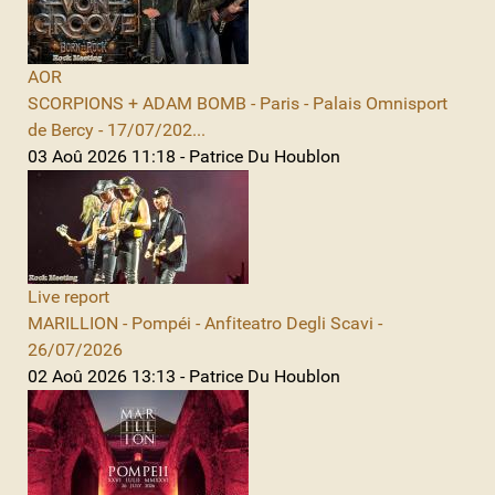
AOR
SCORPIONS + ADAM BOMB - Paris - Palais Omnisport
de Bercy - 17/07/202...
03 Aoû 2026 11:18 - Patrice Du Houblon
Live report
MARILLION - Pompéi - Anfiteatro Degli Scavi -
26/07/2026
02 Aoû 2026 13:13 - Patrice Du Houblon