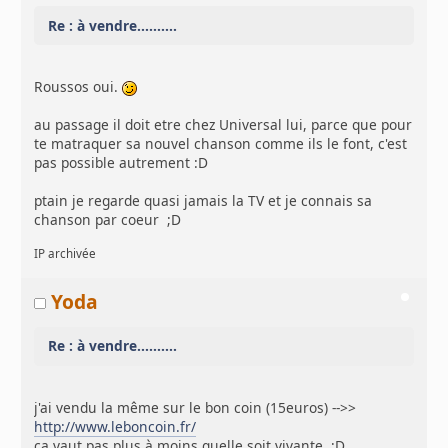
Re : à vendre..........
Roussos oui.
au passage il doit etre chez Universal lui, parce que pour
te matraquer sa nouvel chanson comme ils le font, c'est
pas possible autrement :D
ptain je regarde quasi jamais la TV et je connais sa
chanson par coeur ;D
IP archivée
Yoda
Re : à vendre..........
j'ai vendu la même sur le bon coin (15euros) -->>
http://www.leboncoin.fr/
ça vaut pas plus à moins quelle soit vivante ;D