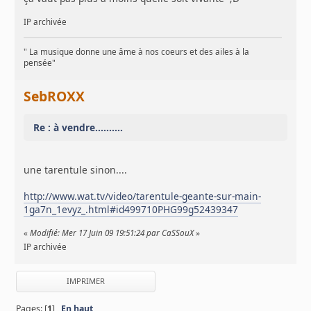
IP archivée
" La musique donne une âme à nos coeurs et des ailes à la
pensée"
SebROXX
Re : à vendre..........
une tarentule sinon....
http://www.wat.tv/video/tarentule-geante-sur-main-
1ga7n_1evyz_.html#id499710PHG99g52439347
«
Modifié: Mer 17 Juin 09 19:51:24 par CaSSouX
»
IP archivée
IMPRIMER
Pages: [
1
]
En haut