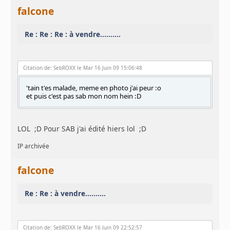
falcone
Re : Re : Re : à vendre..........
Citation de: SebROXX le Mar 16 Juin 09 15:06:48
'tain t'es malade, meme en photo j'ai peur :o
et puis c'est pas sab mon nom hein :D
LOL ;D Pour SAB j'ai édité hiers lol ;D
IP archivée
falcone
Re : Re : à vendre..........
Citation de: SebROXX le Mar 16 Juin 09 22:52:57