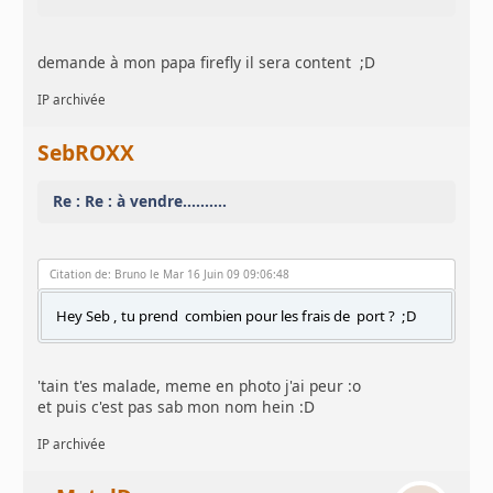
demande à mon papa firefly il sera content ;D
IP archivée
SebROXX
Re : Re : à vendre..........
Citation de: Bruno le Mar 16 Juin 09 09:06:48
Hey Seb , tu prend combien pour les frais de port ? ;D
'tain t'es malade, meme en photo j'ai peur :o
et puis c'est pas sab mon nom hein :D
IP archivée