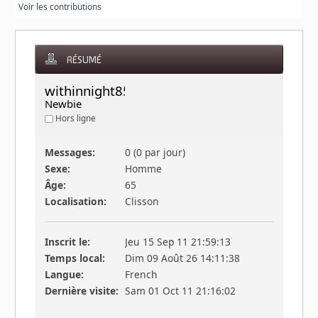
Voir les contributions
RÉSUMÉ
withinnight85 
Newbie
Hors ligne
Messages:
0 (0 par jour)
Sexe:
Homme
Âge:
65
Localisation:
Clisson
Inscrit le:
Jeu 15 Sep 11 21:59:13
Temps local:
Dim 09 Août 26 14:11:38
Langue:
French
Dernière visite:
Sam 01 Oct 11 21:16:02