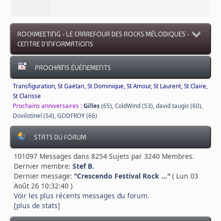
ROCKMEETING - LE CARREFOUR DES ROCKS MÉLODIQUES -
CENTRE D'INFORMATIONS
PROCHAINS ÉVÉNEMENTS
Transfiguration, St Gaétan, St Dominique, St Amour, St Laurent, St Claire,
St Clarisse
Prochains anniversaires :
Gilles
(65)
,
ColdWind (53)
,
david taugis (60)
,
Dovilotinel (54)
,
GODFROY (66)
STATS DU FORUM
101097 Messages dans 8254 Sujets par 3240 Membres.
Dernier membre:
Stef B.
Dernier message:
"
Crescendo Festival Rock ...
"
( Lun 03
Août 26 10:32:40 )
Voir les plus récents messages du forum.
[plus de stats]