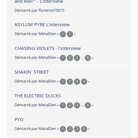
and Roll?" - L'interview
Démarré par
florence75015
ASYLUM PYRE L'interview
Démarré par
MetalDen
«
1
2
»
CHASING VIOLETS - l'interview
Démarré par
MetalDen
«
1
2
3
...
8
»
SHAKIN' STREET
Démarré par
MetalDen
«
1
2
3
4
»
THE ELECTRIC DUCKS
Démarré par
MetalDen
«
1
2
3
...
5
»
PYG
Démarré par
MetalDen
«
1
2
3
4
»