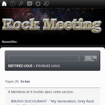
Nouvelles:
IDENTIFIEZ-VOUS
|
INSCRIVEZ-VOUS
Pages: [
1
]
En bas
0 Membres et 9 Invités dans cette section.
BRUNO DUCOURANT - "My Generation, Only Rock