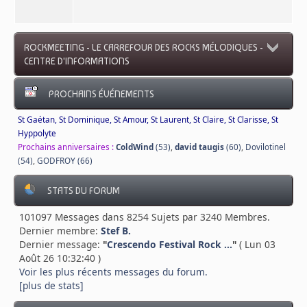
ROCKMEETING - LE CARREFOUR DES ROCKS MÉLODIQUES -
CENTRE D'INFORMATIONS
PROCHAINS ÉVÉNEMENTS
St Gaétan, St Dominique, St Amour, St Laurent, St Claire, St Clarisse, St
Hyppolyte
Prochains anniversaires :
ColdWind
(53)
,
david taugis
(60)
,
Dovilotinel
(54)
,
GODFROY (66)
STATS DU FORUM
101097 Messages dans 8254 Sujets par 3240 Membres.
Dernier membre:
Stef B.
Dernier message:
"
Crescendo Festival Rock ...
"
( Lun 03
Août 26 10:32:40 )
Voir les plus récents messages du forum.
[plus de stats]