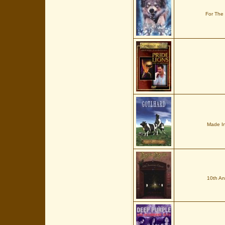
For The
Made In
10th An