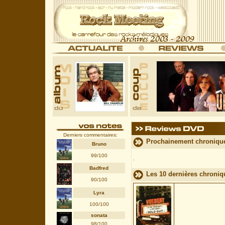
Derniers commentaires:
Prochainement chroniqué
Bruno
99/100
.
Badfred
Les 10 dernières chroniq
90/100
Lyra
100/100
sonata
98/100