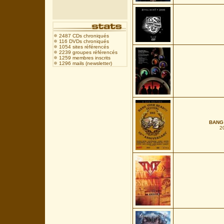
2487 CDs chroniqués
116 DVDs chroniqués
1054 sites référencés
2239 groupes référencés
1259 membres inscrits
1296 mails (newsletter)
BANG 
2