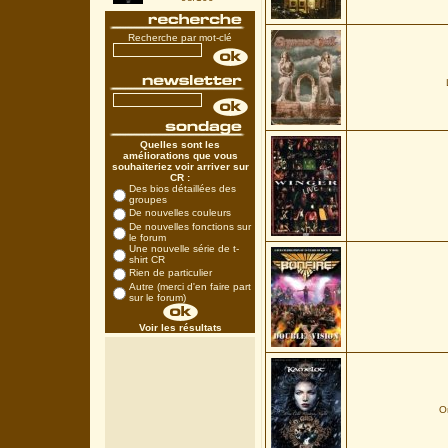
Recherche par mot-clé
Quelles sont les
améliorations que vous
souhaiteriez voir arriver sur
CR :
Des bios détaillées des
groupes
De nouvelles couleurs
De nouvelles fonctions sur
le forum
Une nouvelle série de t-
shirt CR
Rien de particulier
Autre (merci d'en faire part
sur le forum)
Voir les résultats
O