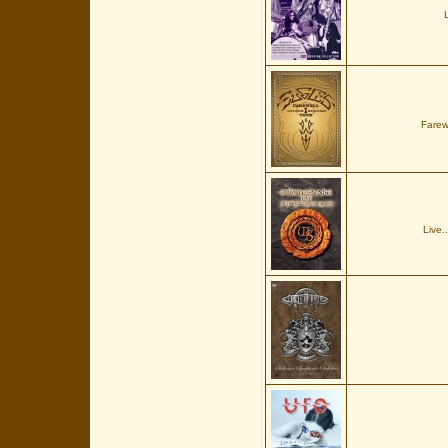
Farew
Live.