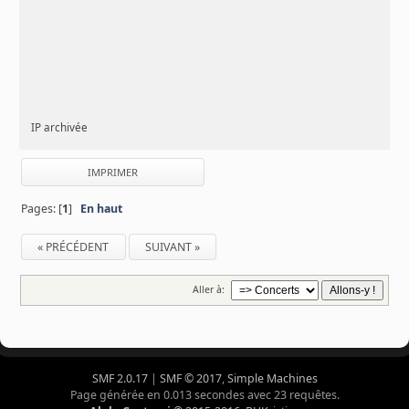
IP archivée
IMPRIMER
Pages: [
1
]
En haut
« PRÉCÉDENT
SUIVANT »
Aller à:
SMF 2.0.17
|
SMF © 2017
,
Simple Machines
Page générée en 0.013 secondes avec 23 requêtes.