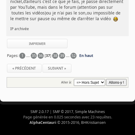
nickel,d'ailleurs c'est ce que je fais, je passe directement
par YouTube, mais dans le forum (attention pas sur
toutes les vidéos)ou je n'ai pas le son,ou impossible de
le mettre sur pause ou même de d'arrêter la vidéo
IP archivée
IMPRIMER
Pages:
1
...
35
36
[
37
]
38
39
...
52
En haut
« PRÉCÉDENT
SUIVANT »
Aller à:
SMF 2.0.17
|
SMF © 2017
,
Simple Machines
Page générée en 0.025 secondes avec 23 requêtes.
AlphaCentauri
© 2015-2016, BHKristiansen