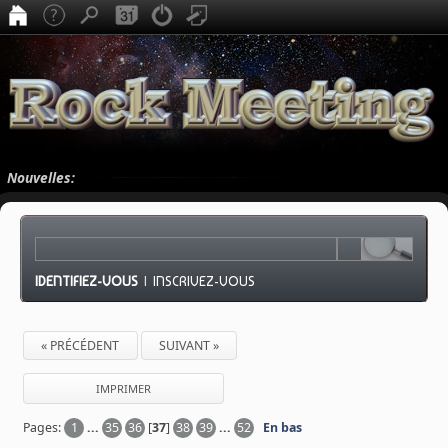
Nouvelles:
IDENTIFIEZ-VOUS
|
INSCRIVEZ-VOUS
« PRÉCÉDENT
SUIVANT »
IMPRIMER
Pages:
1
...
35
36
[
37
]
38
39
...
52
En bas