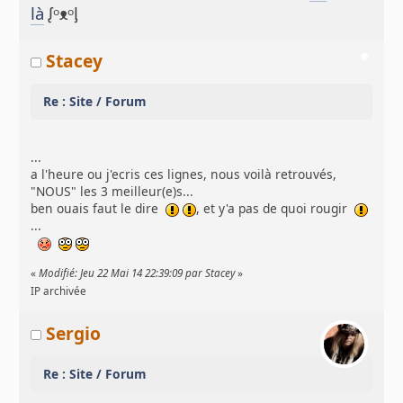
là
ᶘᵒᴥᵒᶅ
Stacey
Re : Site / Forum
...
a l'heure ou j'ecris ces lignes, nous voilà retrouvés,
"NOUS" les 3 meilleur(e)s...
ben ouais faut le dire
, et y'a pas de quoi rougir
...
«
Modifié: Jeu 22 Mai 14 22:39:09 par Stacey
»
IP archivée
Sergio
Re : Site / Forum