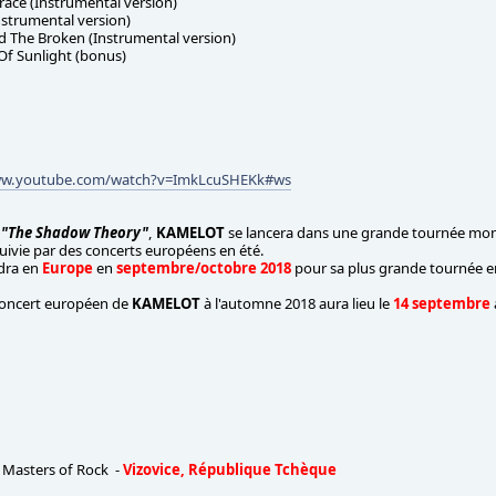
ace (Instrumental version)
Instrumental version)
d The Broken (Instrumental version)
Of Sunlight (bonus)
ww.youtube.com/watch?v=ImkLcuSHEKk#ws
e
"The Shadow Theory"
,
KAMELOT
se lancera dans une grande tournée mon
suivie par des concerts européens en été.
dra en
Europe
en
septembre/octobre 2018
pour sa plus grande tournée en 
concert européen de
KAMELOT
à l'automne 2018 aura lieu le
14 septembre
 Masters of Rock -
Vizovice, République Tchèque