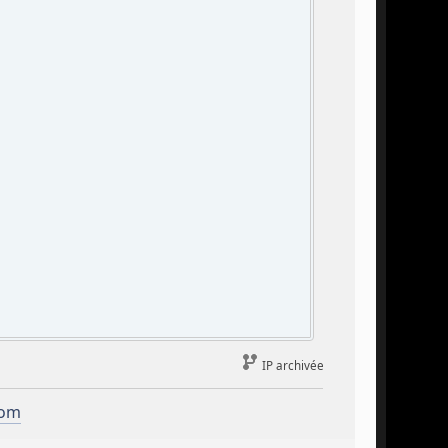
IP archivée
com