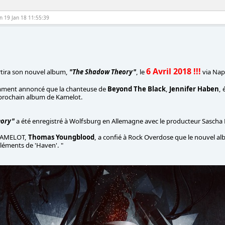
en 19 Jan 18 11:55:39
6 Avril 2018 !!!
tira son nouvel album,
"The Shadow Theory"
, le
via Nap
ment annoncé que la chanteuse de
Beyond The Black
,
Jennifer Haben
, 
 prochain album de Kamelot.
eory"
a été enregistré à Wolfsburg en Allemagne avec le producteur Sascha 
 KAMELOT,
Thomas Youngblood
, a confié à Rock Overdose que le nouvel 
léments de 'Haven'. "