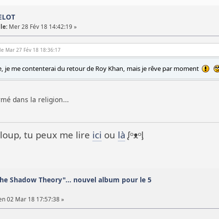
MELOT
le:
Mer 28 Fév 18 14:42:19 »
le Mar 27 Fév 18 18:36:17
e, je me contenterai du retour de Roy Khan, mais je rêve par moment
ermé dans la religion...
it loup, tu peux me lire
ici
ou
là
ᶘᵒᴥᵒᶅ
he Shadow Theory"... nouvel album pour le 5
n 02 Mar 18 17:57:38 »