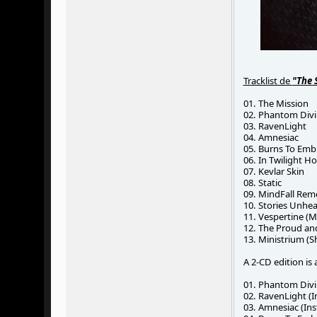
Tracklist de
"The 
01. The Mission
02. Phantom Div
03. RavenLight
04. Amnesiac
05. Burns To Emb
06. In Twilight H
07. Kevlar Skin
08. Static
09. MindFall Re
10. Stories Unhe
11. Vespertine (M
12. The Proud an
13. Ministrium (
A 2-CD edition is 
01. Phantom Divi
02. RavenLight (I
03. Amnesiac (Ins