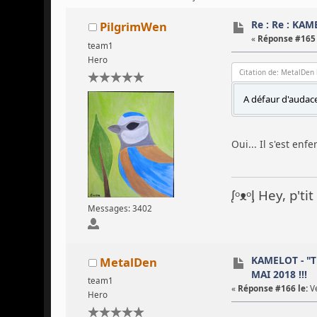
Re : Re : KA
PilgrimWen
«
Réponse #165 
team1
Hero
Citation de: MetalDen 
A défaur d'audac
Oui... Il s'est enf
ᶘᵒᴥᵒᶅ Hey, p't
Messages: 3402
KAMELOT - "T
MetalDen
MAI 2018 !!!
team1
«
Réponse #166 le:
Ve
Hero