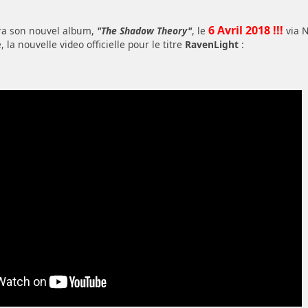
6 Avril 2018 !!!
ra son nouvel album,
"The Shadow Theory"
, le
via N
la nouvelle video officielle pour le titre
RavenLight
: