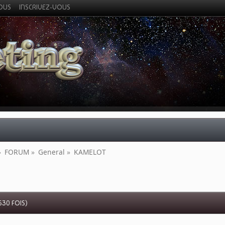
VOUS
INSCRIVEZ-VOUS
»
FORUM
»
General
»
KAMELOT
30 FOIS)