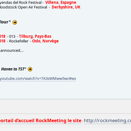
yendas del Rock Festival -
Villena, Espagne
loodstock Open Air Festival -
Derbyshire, UK
Tour"
018
- 013 -
Tilburg, Pays-Bas
018
- Rockefeller -
Oslo, Norvège
 announced...
 Haven to TST"
.youtube.com/watch?v=7A3sWMww5wc#ws
portail d’accueil RockMeeting le site
http://rockmeeting.
: