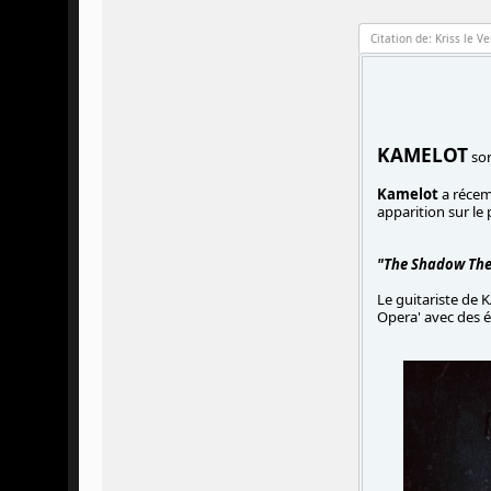
Citation de: Kriss le V
KAMELOT
sor
Kamelot
a récem
apparition sur le
"The Shadow Th
Le guitariste de
Opera' avec des é