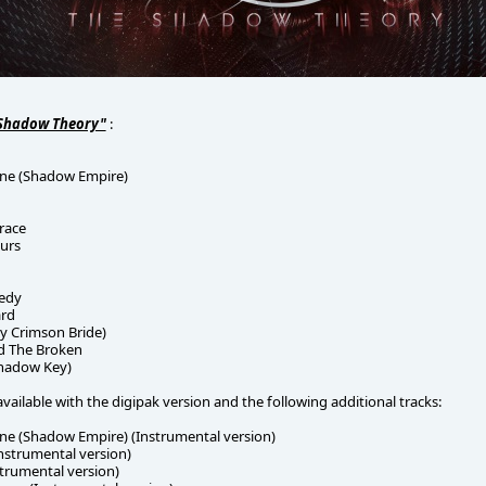
Shadow Theory"
:
ine (Shadow Empire)
race
ours
medy
ard
y Crimson Bride)
d The Broken
Shadow Key)
available with the digipak version and the following additional tracks:
ne (Shadow Empire) (Instrumental version)
nstrumental version)
trumental version)