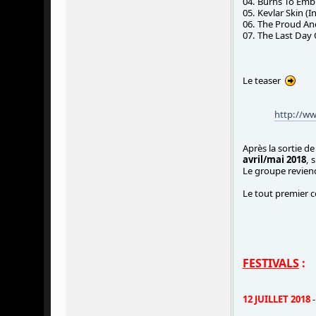
04. Burns To Embr
05. Kevlar Skin (
06. The Proud An
07. The Last Day 
Le teaser
http://w
Après la sortie d
avril/mai 2018
, 
Le groupe revien
Le tout premier 
FESTIVALS
:
12 JUILLET 2018
-