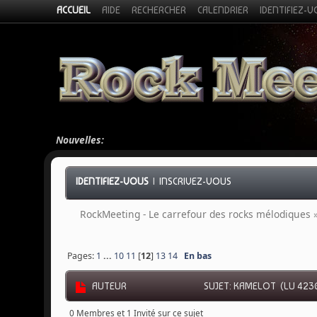
ACCUEIL
AIDE
RECHERCHER
CALENDRIER
IDENTIFIEZ-
Nouvelles:
IDENTIFIEZ-VOUS
|
INSCRIVEZ-VOUS
RockMeeting - Le carrefour des rocks mélodiques
Pages:
1
...
10
11
[
12
]
13
14
En bas
AUTEUR
SUJET: KAMELOT (LU 4236
0 Membres et 1 Invité sur ce sujet