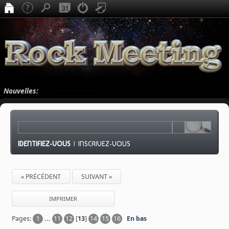
Nouvelles:
IDENTIFIEZ-VOUS
|
INSCRIVEZ-VOUS
« PRÉCÉDENT
SUIVANT »
IMPRIMER
Pages:
1
...
11
12
[
13
]
14
15
16
En bas