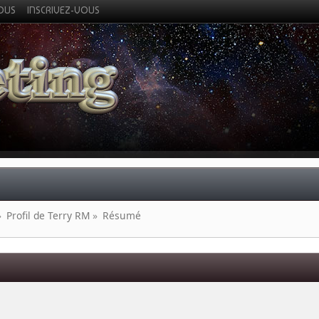
VOUS
INSCRIVEZ-VOUS
»
Profil de Terry RM
»
Résumé