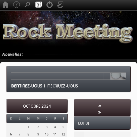
Nouvelles:
IDENTIFIEZ-VOUS
|
INSCRIVEZ-VOUS
«
OCTOBRE 2024
»
OCTOBRE 2024
-
D
L
M
M
J
V
S
LUNDI
SEMAINE 44
1
2
3
4
5
6
7
8
9
10
11
12