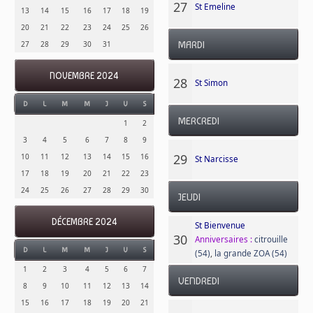
27
St Emeline
13
14
15
16
17
18
19
20
21
22
23
24
25
26
27
28
29
30
31
MARDI
NOVEMBRE 2024
28
St Simon
D
L
M
M
J
V
S
MERCREDI
1
2
3
4
5
6
7
8
9
29
10
11
12
13
14
15
16
St Narcisse
17
18
19
20
21
22
23
24
25
26
27
28
29
30
JEUDI
DÉCEMBRE 2024
St Bienvenue
30
Anniversaires :
citrouille
D
L
M
M
J
V
S
(54)
,
la grande ZOA (54)
1
2
3
4
5
6
7
VENDREDI
8
9
10
11
12
13
14
15
16
17
18
19
20
21