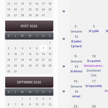
12
13
14
15
16
17
18
19
20
21
22
23
24
25
»
26
27
28
29
30
31
2
3
AOÛT 2026
-
St Lydie
S
Semaine
D
L
M
M
J
V
S
32
»
St Julien
1
Eymard
2
3
4
5
6
7
8
9
10
11
12
13
14
15
9
10
-
16
17
18
19
20
21
22
St Laurent
Semaine
»
Anniversaires :
23
24
25
26
27
28
29
33
Dovilotinel
St Amour
30
31
(54)
16
17
-
SEPTEMBRE 2026
St Hyacinthe
Semaine
»
An
34
D
L
M
M
J
V
S
Armel
1
2
3
4
5
6
7
8
9
10
11
12
23
24
-