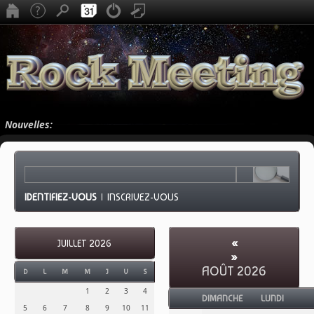
Nouvelles:
IDENTIFIEZ-VOUS
|
INSCRIVEZ-VOUS
«
JUILLET 2026
»
AOÛT 2026
D
L
M
M
J
V
S
1
2
3
4
DIMANCHE
LUNDI
5
6
7
8
9
10
11