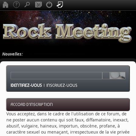
Nouvelles:
IDENTIFIEZ-VOUS
|
INSCRIVEZ-VOUS
ACCORD D'INSCRIPTION
Vous acceptez, dans le cadre de l'utilisation de ce forum, de
ne poster aucun contenu qui soit faux, diffamatoire, inexact,
abusif, vulgaire, haineux, importun, obscène, profane, à
caractère sexuel ou menaçant, irrespectueux de la vie privée