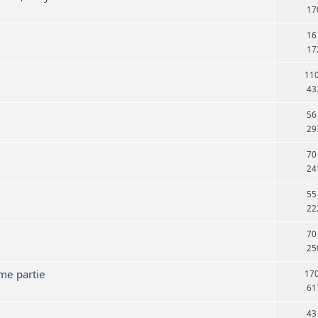
17
16
17
11
43
56
29
70
24
55
22
70
25
me partie
17
61
43