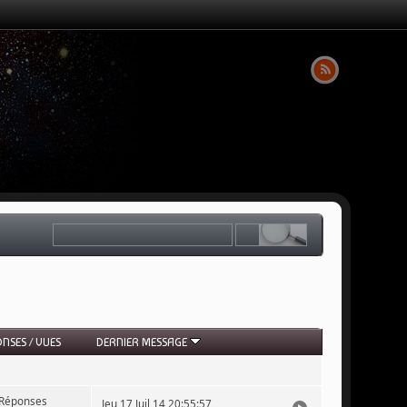
ONSES
/
VUES
DERNIER MESSAGE
 Réponses
Jeu 17 Juil 14 20:55:57