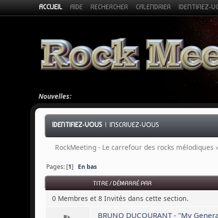
ACCUEIL
AIDE
RECHERCHER
CALENDRIER
IDENTIFIEZ-
Nouvelles:
IDENTIFIEZ-VOUS
|
INSCRIVEZ-VOUS
RockMeeting - Le carrefour des rocks mélodiques
Pages: [
1
]
En bas
TITRE
/
DÉMARRÉ PAR
0 Membres et 8 Invités dans cette section.
BRUNO DUCOURANT - "My Generation