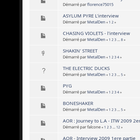
Démarré par
florence75015
ASYLUM PYRE L'interview
Démarré par
MetalDen
«
1
2
»
CHASING VIOLETS - l'interview
Démarré par
MetalDen
«
1
2
3
...
8
»
SHAKIN' STREET
Démarré par
MetalDen
«
1
2
3
4
»
THE ELECTRIC DUCKS
Démarré par
MetalDen
«
1
2
3
...
5
»
PYG
Démarré par
MetalDen
«
1
2
3
4
»
BONESHAKER
Démarré par
MetalDen
«
1
2
3
...
5
»
AOR : Journey to L.A - ITW 2009 2e
Démarré par falcone
«
1
2
3
...
12
»
AOR - Interview 2009 1ere partie