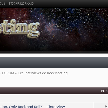
VOUS
INSCRIVEZ-VOUS
»
FORUM
»
Les interviews de RockMeeting
RÉP
, Only Rock and Roll?" - L'interview
0