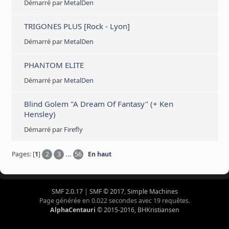
Démarré par
MetalDen
TRIGONES PLUS [Rock - Lyon]
Démarré par
MetalDen
PHANTOM ELITE
Démarré par
MetalDen
Blind Golem "A Dream Of Fantasy" (+ Ken
Hensley)
Démarré par
Firefly
Pages: [
1
]
2
3
...
56
En haut
SMF 2.0.17
|
SMF © 2017
,
Simple Machines
Page générée en 0.022 secondes avec 19 requêtes.
AlphaCentauri
© 2015-2016, BHKristiansen