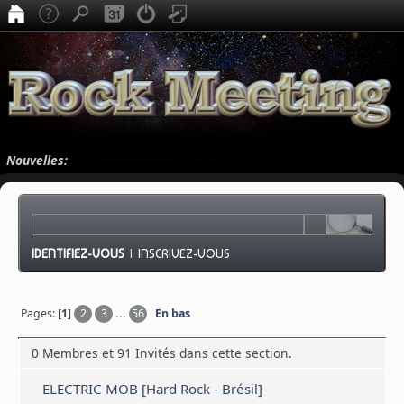
Nouvelles:
IDENTIFIEZ-VOUS
|
INSCRIVEZ-VOUS
Pages: [
1
]
2
3
...
56
En bas
0 Membres et 91 Invités dans cette section.
ELECTRIC MOB [Hard Rock - Brésil]