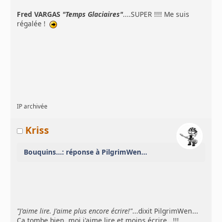
Fred VARGAS
"Temps Glaciaires"
....SUPER !!!! Me suis
régalée !
IP archivée
Kriss
Bouquins...: réponse à PilgrimWen...
"J'aime lire. J'aime plus encore écrire!"
...dixit PilgrimWen...
Ça tombe bien, moi j'aime lire et moins écrire...!!!