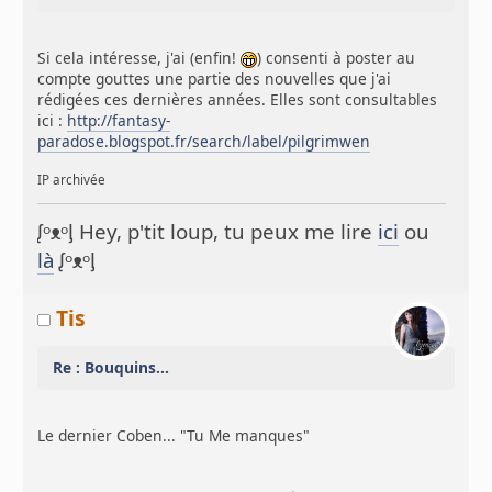
Si cela intéresse, j'ai (enfin!
) consenti à poster au
compte gouttes une partie des nouvelles que j'ai
rédigées ces dernières années. Elles sont consultables
ici :
http://fantasy-
paradose.blogspot.fr/search/label/pilgrimwen
IP archivée
ᶘᵒᴥᵒᶅ Hey, p'tit loup, tu peux me lire
ici
ou
là
ᶘᵒᴥᵒᶅ
Tis
Re : Bouquins...
Le dernier Coben... "Tu Me manques"