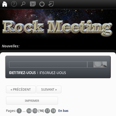
Nouvelles:
IDENTIFIEZ-VOUS
|
INSCRIVEZ-VOUS
« PRÉCÉDENT
SUIVANT »
IMPRIMER
Pages:
1
...
14
15
[
16
]
17
18
En bas