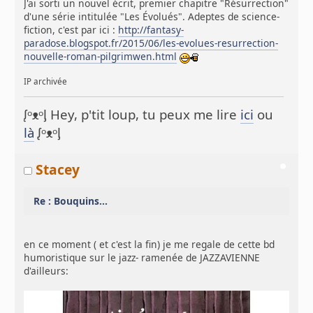
J'ai sorti un nouvel écrit, premier chapitre "Résurrection"
d'une série intitulée "Les Évolués". Adeptes de science-
fiction, c'est par ici :
http://fantasy-
paradose.blogspot.fr/2015/06/les-evolues-resurrection-
nouvelle-roman-pilgrimwen.html
IP archivée
ᶘᵒᴥᵒᶅ Hey, p'tit loup, tu peux me lire
ici
ou
là
ᶘᵒᴥᵒᶅ
Stacey
Re : Bouquins...
en ce moment ( et c'est la fin) je me regale de cette bd
humoristique sur le jazz- ramenée de JAZZAVIENNE
d'ailleurs: