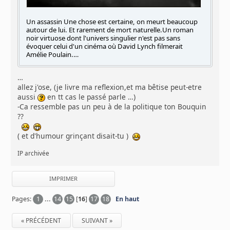
Un assassin Une chose est certaine, on meurt beaucoup
autour de lui. Et rarement de mort naturelle.Un roman
noir virtuose dont l'univers singulier n'est pas sans
évoquer celui d'un cinéma où David Lynch filmerait
Amélie Poulain.…
…
allez j'ose, (je livre ma reflexion,et ma bêtise peut-etre
aussi
en tt cas le passé parle …)
-Ca ressemble pas un peu à de la politique ton Bouquin
??
( et d'humour grinçant disait-tu )
IP archivée
IMPRIMER
Pages:
1
...
14
15
[
16
]
17
18
En haut
« PRÉCÉDENT
SUIVANT »