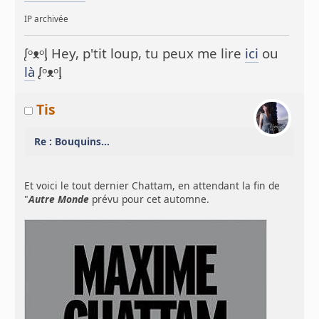
IP archivée
ᶘᵒᴥᵒᶅ Hey, p'tit loup, tu peux me lire
ici
ou
là
ᶘᵒᴥᵒᶅ
Tis
Re : Bouquins...
Et voici le tout dernier Chattam, en attendant la fin de
"
Autre Monde
prévu pour cet automne.