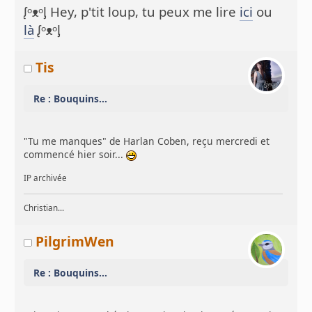
ᶘᵒᴥᵒᶅ Hey, p'tit loup, tu peux me lire
ici
ou
là
ᶘᵒᴥᵒᶅ
Tis
Re : Bouquins...
"Tu me manques" de Harlan Coben, reçu mercredi et
commencé hier soir...
IP archivée
Christian...
PilgrimWen
Re : Bouquins...