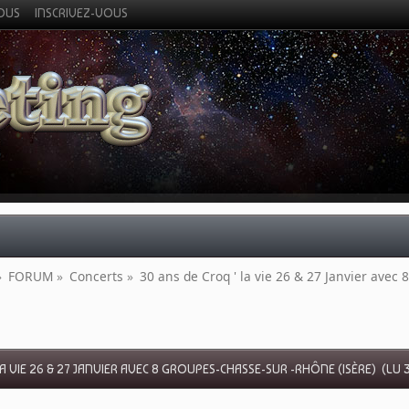
VOUS
INSCRIVEZ-VOUS
»
FORUM
»
Concerts
»
30 ans de Croq ' la vie 26 & 27 Janvier avec
LA VIE 26 & 27 JANVIER AVEC 8 GROUPES-CHASSE-SUR -RHÔNE (ISÈRE) (LU 3