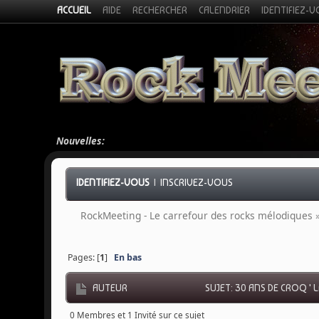
ACCUEIL
AIDE
RECHERCHER
CALENDRIER
IDENTIFIEZ-
Nouvelles:
IDENTIFIEZ-VOUS
|
INSCRIVEZ-VOUS
RockMeeting - Le carrefour des rocks mélodiques
Pages: [
1
]
En bas
AUTEUR
SUJET: 30 ANS DE CROQ ' 
0 Membres et 1 Invité sur ce sujet