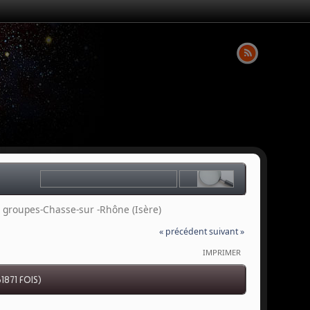
 8 groupes-Chasse-sur -Rhône (Isère)
« précédent
suivant »
IMPRIMER
1871 FOIS)