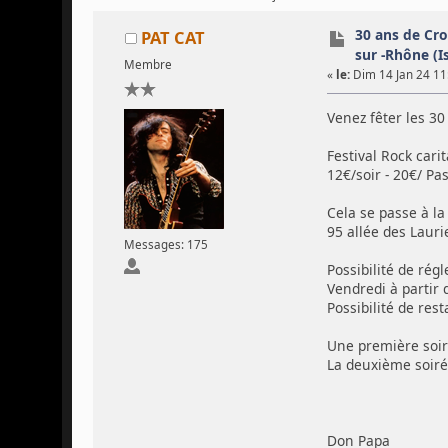
30 ans de Cro
PAT CAT
sur -Rhône (I
Membre
«
le:
Dim 14 Jan 24 11
Venez fêter les 30 
Festival Rock cari
12€/soir - 20€/ Pas
Cela se passe à la
95 allée des Laur
Messages: 175
Possibilité de rég
Vendredi à partir 
Possibilité de res
Une première soir
La deuxième soirée
Don Papa