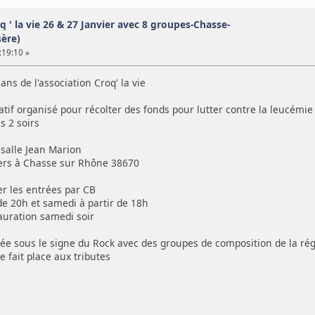
q ' la vie 26 & 27 Janvier avec 8 groupes-Chasse-
sère)
:19:10 »
ans de l'association Croq' la vie
tatif organisé pour récolter des fonds pour lutter contre la leucémie
s 2 soirs
 salle Jean Marion
iers à Chasse sur Rhône 38670
ler les entrées par CB
de 20h et samedi à partir de 18h
tauration samedi soir
ée sous le signe du Rock avec des groupes de composition de la ré
 fait place aux tributes