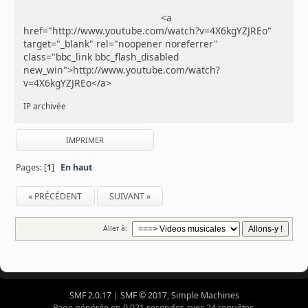
<a
href="http://www.youtube.com/watch?v=4X6kgYZJREo"
target="_blank" rel="noopener noreferrer"
class="bbc_link bbc_flash_disabled
new_win">http://www.youtube.com/watch?
v=4X6kgYZJREo</a>
IP archivée
IMPRIMER
Pages: [
1
]
En haut
« PRÉCÉDENT
SUIVANT »
Aller à:
SMF 2.0.17
|
SMF © 2017
,
Simple Machines
Page générée en 0.021 secondes avec 24 requêtes.