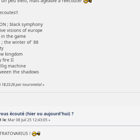
 un peu vielli, mais ageable a reécouter
ecoutes!!
N ; black symphony
ve visions of europe
 in the game
the winter of' 88
ty
ew kingdom
fire II
llig machine
weeen the shadows
25 18:23:26 par noursmetal
»
vous écouté (hier ou aujourd'hui) ?
 le:
Mar 08 Juil 25 12:43:05 »
STRATOVARIUS !