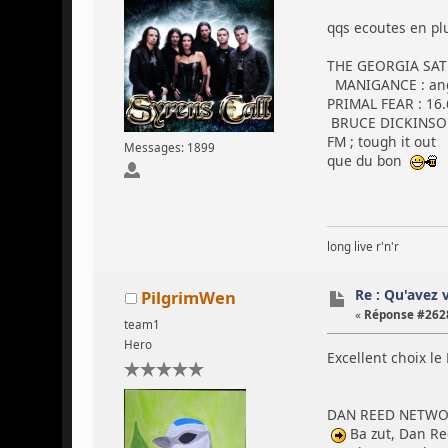
qqs ecoutes en pl
THE GEORGIA SATELL
MANIGANCE : ange
PRIMAL FEAR : 16.
BRUCE DICKINSON 
FM ; tough it out
Messages: 1899
que du bon
long live r'n'r
Re : Qu'avez 
PilgrimWen
«
Réponse #2628
team1
Hero
Excellent choix le 
DAN REED NETWORK 
Ba zut, Dan Re