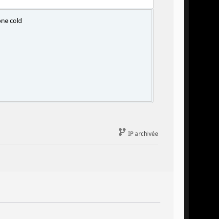
one cold
IP archivée