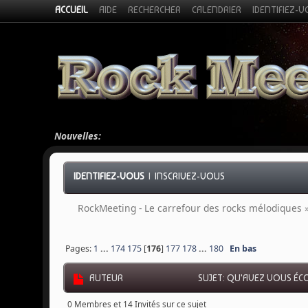
ACCUEIL
AIDE
RECHERCHER
CALENDRIER
IDENTIFIEZ-
Nouvelles:
IDENTIFIEZ-VOUS
|
INSCRIVEZ-VOUS
RockMeeting - Le carrefour des rocks mélodiques
Pages:
1
...
174
175
[
176
]
177
178
...
180
En bas
AUTEUR
SUJET: QU'AVEZ VOUS ÉCO
0 Membres et 14 Invités sur ce sujet