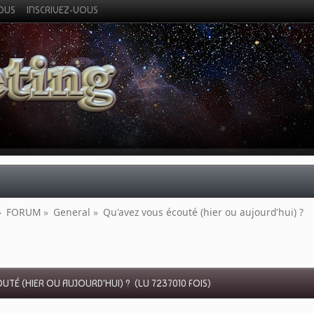
VOUS
INSCRIVEZ-VOUS
»
FORUM
»
General
»
Qu'avez vous écouté (hier ou aujourd'hui) ?
UTÉ (HIER OU AUJOURD'HUI) ? (LU 7237010 FOIS)