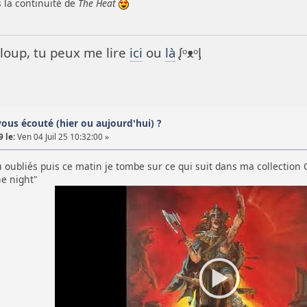
 la continuité de
The Heat
it loup, tu peux me lire
ici
ou
là
ᶘᵒᴥᵒᶅ
vous écouté (hier ou aujourd'hui) ?
 le:
Ven 04 Juil 25 10:32:00 »
u oubliés puis ce matin je tombe sur ce qui suit dans ma collectio
he night"