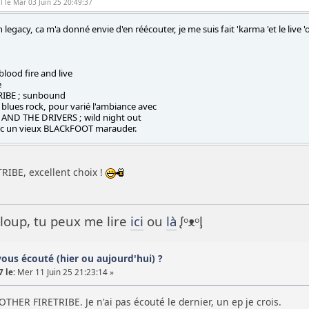
l le Mar 03 Juin 25 20:49:37
 legacy, ca m'a donné envie d'en réécouter, je me suis fait 'karma 'et le live '
lood fire and live
e
IBE ; sunbound
 blues rock, pour varié l'ambiance avec
AND THE DRIVERS ; wild night out
ec un vieux BLACkFOOT marauder.
IBE, excellent choix !
it loup, tu peux me lire
ici
ou
là
ᶘᵒᴥᵒᶅ
vous écouté (hier ou aujourd'hui) ?
 le:
Mer 11 Juin 25 21:23:14 »
OTHER FIRETRIBE. Je n'ai pas écouté le dernier, un ep je crois.