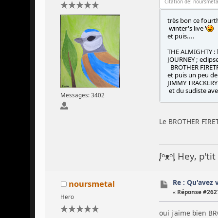
Citation de: noursmeta
très bon ce fourth
winter's live '
et puis....
THE ALMIGHTY : b
JOURNEY ; eclips
BROTHER FIRETR
et puis un peu de
JIMMY TRACKERY 
et du sudiste av
Messages: 3402
Le BROTHER FIRETR
ᶘᵒᴥᵒᶅ Hey, p't
Re : Qu'avez 
noursmetal
«
Réponse #2627
Hero
oui j'aime bien BR