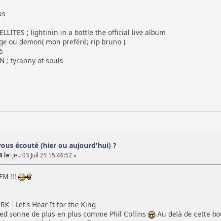
us
ITES ; lightinin in a bottle the official live album
 ou demon( mon preféré; rip bruno )
6
; tyranny of souls
vous écouté (hier ou aujourd'hui) ?
 le:
Jeu 03 Juil 25 15:46:52 »
FM !!!
- Let's Hear It for the King
ed sonne de plus en plus comme Phil Collins
Au delà de cette bou