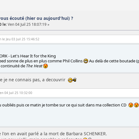
vous écouté (hier ou aujourd'hui) ?
 le:
Ven 04 Juil 25 18:07:19 »
 le Jeu 03 Juil 25 15:46:52
 - Let's Hear It for the King
eed sonne de plus en plus comme Phil Collins
Au delà de cette boutade (pa
 continuité de
The Heat
ue je ne connais pas, a decouvrir
Ven 04 Juil 25 10:32:00
eu oubliés puis ce matin je tombe sur ce qui suit dans ma collection CD
e l'on en avait parlé a la mort de Barbara SCHENKER.