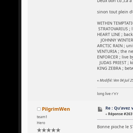
Deux bon cd ,ca a
sinon tout plein d'
WITHIN TEMPTATIO
STRATOVARIUS ; li
HEART LINE ; back
JOHNNY WINTER ; 
ARCTIC RAIN ; uni
VENTURIA ; the n
ENFORCER ; live by 
JUDAS PRIEST ; ki
KING ZEBRA ; bet
«
Modifié: Ven 04 Juil 
long live r'n'r
Re : Qu'avez 
PilgrimWen
«
Réponse #2631
team1
Hero
Bonne pioche le 