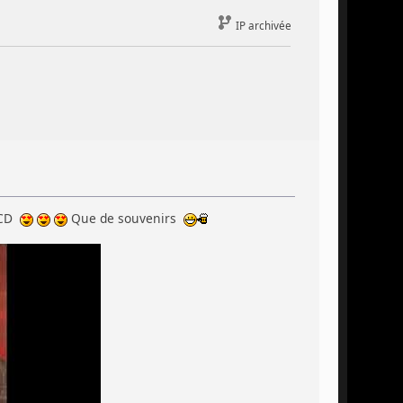
IP archivée
n CD
Que de souvenirs