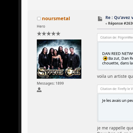
Re : Qu'avez 
noursmetal
«
Réponse #2630
Hero
Citation de: PilgrimWen
DAN REED NETWORK
Ba zut, Dan R
chouette, dans la
voila un artiste q
Messages: 1899
Citation de: Firefly le 
Je les avais un p
je me rappelle qu