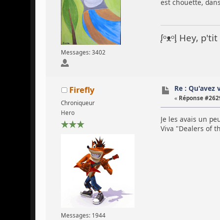
est chouette, dans
ᶘᵒᴥᵒᶅ Hey, p't
Messages: 3402
Re : Qu'avez 
Firefly
«
Réponse #2629
Chroniqueur
Hero
Je les avais un pe
Viva "Dealers of t
Messages: 1944