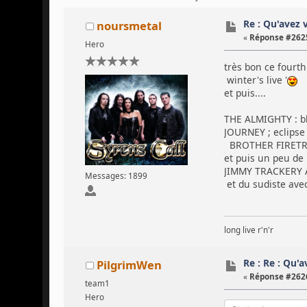
Re : Qu'avez 
noursmetal
«
Réponse #2625
Hero
très bon ce fourth 
winter's live '
et puis....
THE ALMIGHTY : blo
JOURNEY ; eclipse
BROTHER FIRETRI
et puis un peu de 
JIMMY TRACKERY A
Messages: 1899
et du sudiste av
long live r'n'r
Re : Re : Qu'
PilgrimWen
«
Réponse #2626
team1
Hero