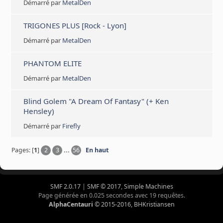
Démarré par
MetalDen
TRIGONES PLUS [Rock - Lyon]
Démarré par
MetalDen
PHANTOM ELITE
Démarré par
MetalDen
Blind Golem "A Dream Of Fantasy" (+ Ken
Hensley)
Démarré par
Firefly
Pages: [
1
]
2
3
...
56
En haut
SMF 2.0.17
|
SMF © 2017
,
Simple Machines
Page générée en 0.025 secondes avec 19 requêtes.
AlphaCentauri
© 2015-2016, BHKristiansen