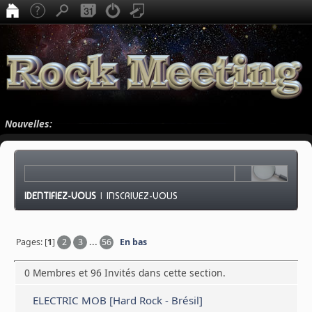
Nouvelles:
IDENTIFIEZ-VOUS
|
INSCRIVEZ-VOUS
Pages: [
1
]
2
3
...
56
En bas
0 Membres et 96 Invités dans cette section.
ELECTRIC MOB [Hard Rock - Brésil]