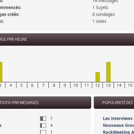
s:
14 messages
commencés:
1 Sujets
es créés:
0 sondages
s:
1 votes
AGE PAR HEURE
3
4
5
6
7
8
9
10
11
12
13
14
15
CTIONS PAR MESSAGES
POPULARITÉ DES 
7
Les interviews
s
4
Nouveaux Gro
1
RockMeeting 