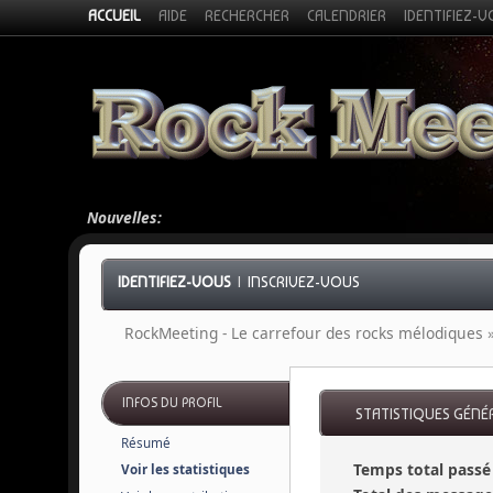
ACCUEIL
AIDE
RECHERCHER
CALENDRIER
IDENTIFIEZ-
Nouvelles:
IDENTIFIEZ-VOUS
|
INSCRIVEZ-VOUS
RockMeeting - Le carrefour des rocks mélodiques
INFOS DU PROFIL
STATISTIQUES GÉNÉRA
Résumé
Temps total passé 
Voir les statistiques