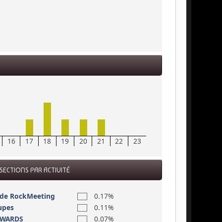
16
17
18
19
20
21
22
23
SECTIONS PAR ACTIVITÉ
 de RockMeeting
0.17%
upes
0.11%
AWARDS
0.07%