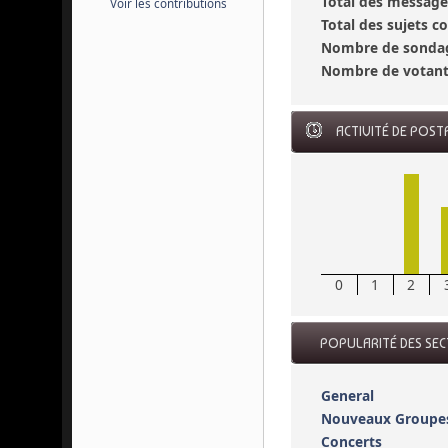
Total des message
Voir les contributions
Total des sujets 
Nombre de sondag
Nombre de votant
ACTIVITÉ DE POST
0
1
2
POPULARITÉ DES SE
General
Nouveaux Groupe
Concerts