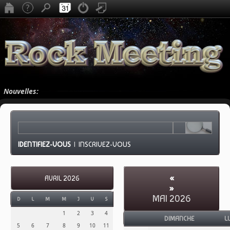
Nouvelles:
IDENTIFIEZ-VOUS
|
INSCRIVEZ-VOUS
«
AVRIL 2026
»
MAI 2026
D
L
M
M
J
V
S
1
2
3
4
DIMANCHE
L
5
6
7
8
9
10
11