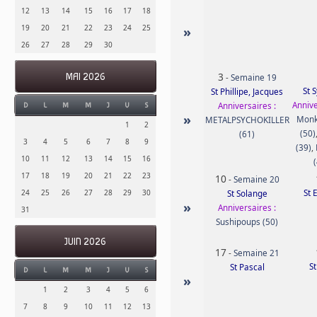
12
13
14
15
16
17
18
19
20
21
22
23
24
25
»
26
27
28
29
30
3
MAI 2026
-
Semaine 19
St 
St Phillipe, Jacques
Annive
Anniversaires :
D
L
M
M
J
V
S
»
Mon
METALPSYCHOKILLER
1
2
(50)
(61)
3
4
5
6
7
8
9
(39)
,
10
11
12
13
14
15
16
17
18
19
20
21
22
23
10
-
Semaine 20
St 
24
25
26
27
28
29
30
St Solange
»
Anniversaires :
31
Sushipoups (50)
JUIN 2026
17
-
Semaine 21
St
St Pascal
D
L
M
M
J
V
S
»
1
2
3
4
5
6
7
8
9
10
11
12
13