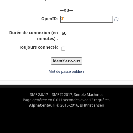
—ou—
OpenID:
(?)
Durée de connexion (en
minutes) :
Toujours connecté:
Mot de passe oublié ?
SMF 2.0.17
|
SMF © 2017
,
Simple Machines
Page générée en 0.011 secondes avec 12 requêtes.
AlphaCentauri
© 2015-2016, BHKristiansen