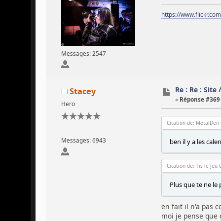
https://www.flickr.co
Messages: 2547
Re : Re : Site
Stacey
«
Réponse #369 
Hero
Citation de: MetalDen 
Messages: 6943
ben il y a les ca
Citation de: Tis le Jeu
Plus que te ne l
en fait il n'a pa
moi je pense que 