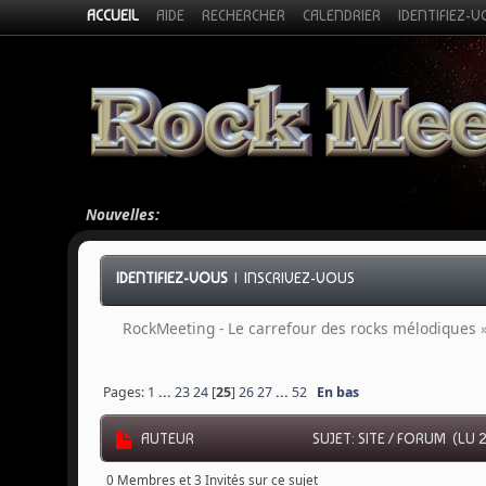
ACCUEIL
AIDE
RECHERCHER
CALENDRIER
IDENTIFIEZ-
Nouvelles:
IDENTIFIEZ-VOUS
|
INSCRIVEZ-VOUS
RockMeeting - Le carrefour des rocks mélodiques
Pages:
1
...
23
24
[
25
]
26
27
...
52
En bas
AUTEUR
SUJET: SITE / FORUM (LU 
0 Membres et 3 Invités sur ce sujet