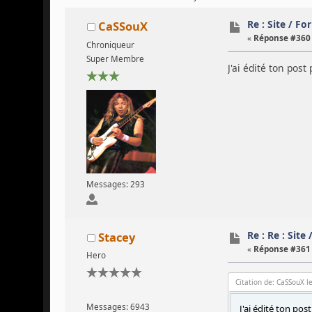
Re : Site / F
CaSSouX
«
Réponse #360 
Chroniqueur
Super Membre
J'ai édité ton pos
Messages: 293
Re : Re : Site
Stacey
«
Réponse #361 
Hero
Citation de: CaSSouX l
Messages: 6943
J'ai édité ton pos