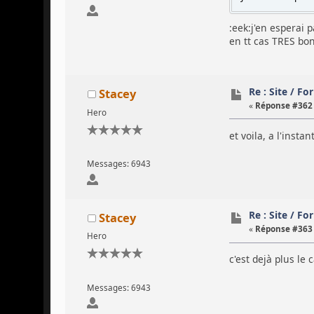
:eek:j'en esperai 
en tt cas TRES b
Re : Site / F
Stacey
«
Réponse #362 
Hero
et voila, a l'inst
Messages: 6943
Re : Site / F
Stacey
«
Réponse #363 
Hero
c'est dejà plus le 
Messages: 6943