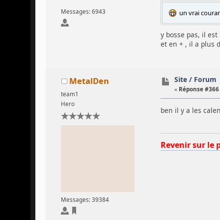
Messages: 6943
un vrai courant
y bosse pas, il es
et en + , il a plus
Site / Forum
MetalDen
«
Réponse #366 
team1
Hero
ben il y a les ca
Revenir sur le 
Messages: 39384