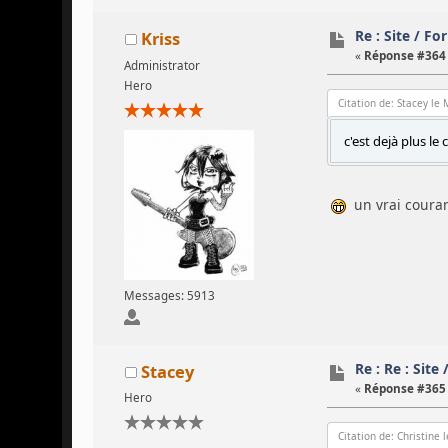
Re : Site / F
Kriss
«
Réponse #364 
Administrator
Hero
Citation de: Stacey le
c'est dejà plus le 
un vrai courant
Messages: 5913
Re : Re : Site
Stacey
«
Réponse #365 
Hero
Citation de: Christine