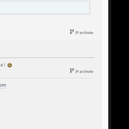
IP archivée
ça !
IP archivée
com