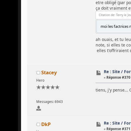
etre obligé (par p
ça doit vraiment 
Citation de: Terry le J
moi les factrices m
ah ouais, et tu leu
note, si elles te
elles t'offriraien
Re : Site / F
Stacey
«
Réponse #370 
Hero
tiens, j'y pense..
Messages: 6943
Re : Site / F
DkP
«
Réponse #371 