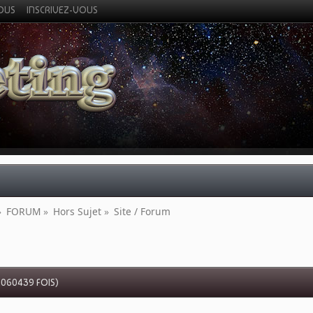
VOUS
INSCRIVEZ-VOUS
»
FORUM
»
Hors Sujet
»
Site / Forum
2060439 FOIS)