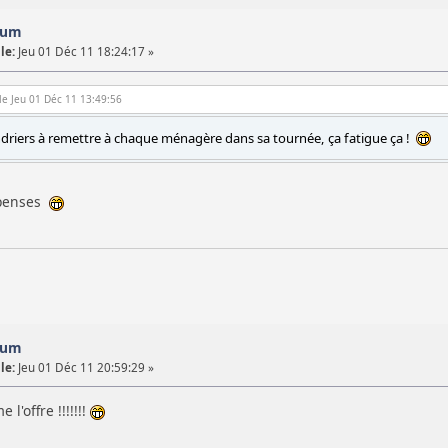
orum
le:
Jeu 01 Déc 11 18:24:17 »
le Jeu 01 Déc 11 13:49:56
lendriers à remettre à chaque ménagère dans sa tournée, ça fatigue ça !
 penses
orum
le:
Jeu 01 Déc 11 20:59:29 »
 l'offre !!!!!!!