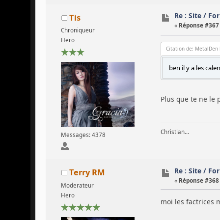
Re : Site / F
Tis
«
Réponse #367 
Chroniqueur
Hero
Citation de: MetalDen 
ben il y a les ca
Plus que te ne le
Christian...
Messages: 4378
Re : Site / F
Terry RM
«
Réponse #368 
Moderateur
Hero
moi les factrices me