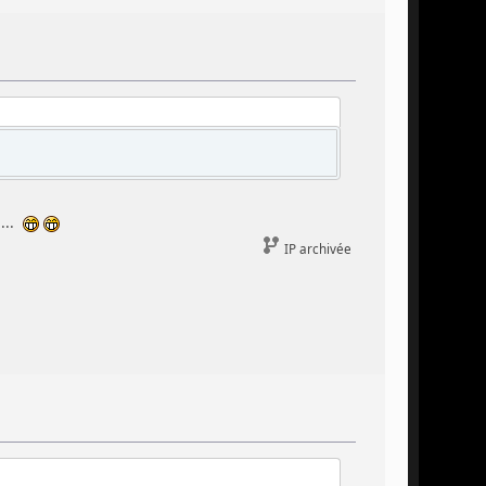
....
IP archivée