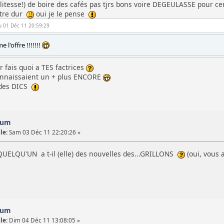
olitesse!) de boire des cafés pas tjrs bons voire DEGEULASSE pour ce
etre dur
oui je le pense
eu 01 Déc 11 20:59:29
e l'offre !!!!!!!
r fais quoi a TES factrices
 connaissaient un + plus ENCORE
t des DICS
orum
le:
Sam 03 Déc 11 22:20:26 »
. QUELQU'UN a t-il (elle) des nouvelles des...GRILLONS
(oui, vous 
orum
le:
Dim 04 Déc 11 13:08:05 »