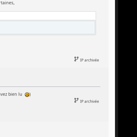
rtaines,
IP archivée
avez bien lu
)
IP archivée