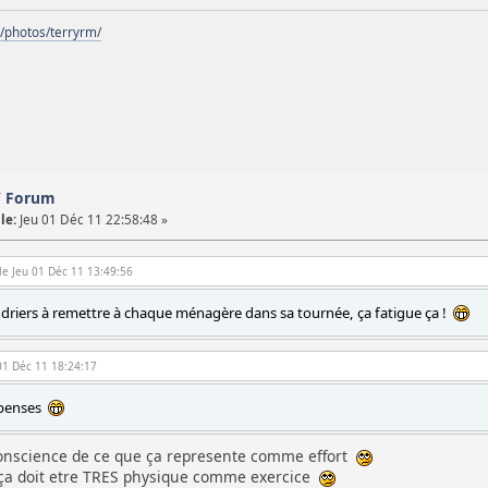
m/photos/terryrm/
 / Forum
le:
Jeu 01 Déc 11 22:58:48 »
le Jeu 01 Déc 11 13:49:56
lendriers à remettre à chaque ménagère dans sa tournée, ça fatigue ça !
 01 Déc 11 18:24:17
e penses
s conscience de ce que ça represente comme effort
ça doit etre TRES physique comme exercice