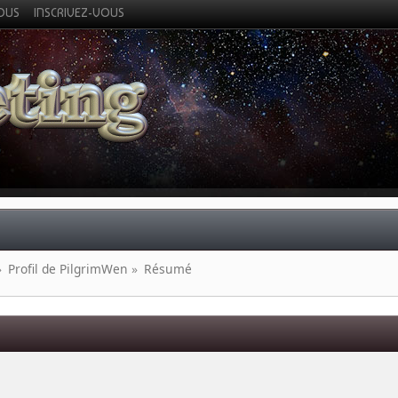
VOUS
INSCRIVEZ-VOUS
»
Profil de PilgrimWen
»
Résumé