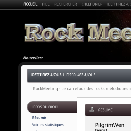
ACCUEIL
AIDE
RECHERCHER
CALENDRIER
IDENTIFIEZ-
Nouvelles:
IDENTIFIEZ-VOUS
|
INSCRIVEZ-VOUS
RockMeeting - Le carrefour des rocks mélodiques
INFOS DU PROFIL
RÉSUMÉ
Résumé
PilgrimWen 
Voir les statistiques
team1