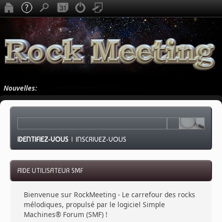
Nouvelles:
IDENTIFIEZ-VOUS
|
INSCRIVEZ-VOUS
AIDE UTILISATEUR SMF
Bienvenue sur RockMeeting - Le carrefour des rocks
mélodiques, propulsé par le logiciel Simple
Machines® Forum (SMF) !