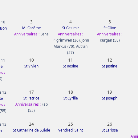
3
4
5
 10
Mi Carême
St Casimir
St Olive
 Bon
Anniversaires :
Lena
Anniversaires :
Anniversaires :
PilgrimWen (36)
,
John
Kurgan (58)
Markus (70)
,
Autran
(57)
10
11
12
 11
St Vivien
St Rosine
St Justine
se
s :
0)
17
18
19
e 12
St Patrice
St Cyrille
St Joseph
te
Anniversaires :
Fab
s :
(55)
(55)
24
25
26
e 13
St Catherine de Suède
Vendredi Saint
St Larissa
en
Anni