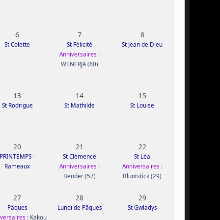
6
7
8
St Colette
St Félicité
St Jean de Dieu
Anniversaires :
WENERJA (60)
13
14
15
St Rodrigue
St Mathilde
St Louise
20
21
22
PRINTEMPS -
St Clémence
St Léa
Rameaux
Anniversaires :
Anniversaires :
Bender (57)
Bluntstick (29)
27
28
29
Pâques
Lundi de Pâques
St Gwladys
versaires :
Kakou