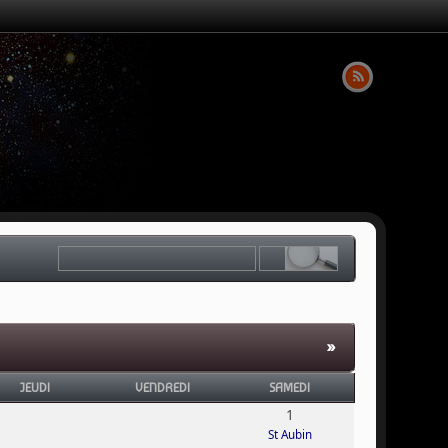
»
JEUDI
VENDREDI
SAMEDI
1
St Aubin