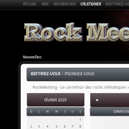
ACCUEIL
AIDE
RECHERCHER
CALENDRIER
IDENTIFIEZ-
Nouvelles:
IDENTIFIEZ-VOUS
|
INSCRIVEZ-VOUS
RockMeeting - Le carrefour des rocks mélodiques
«
FÉVRIER 2025
DIMANCH
D
L
M
M
J
V
S
1
2
3
4
5
6
7
8