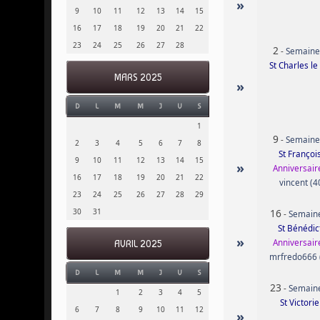
»
9
10
11
12
13
14
15
16
17
18
19
20
21
22
23
24
25
26
27
28
2
-
Semaine
St Charles le
MARS 2025
»
D
L
M
M
J
V
S
1
9
-
Semaine
2
3
4
5
6
7
8
St Françoi
9
10
11
12
13
14
15
»
Anniversaire
16
17
18
19
20
21
22
vincent (4
23
24
25
26
27
28
29
16
30
31
-
Semain
St Bénédic
»
Anniversaire
AVRIL 2025
mrfredo666 
D
L
M
M
J
V
S
23
-
Semain
1
2
3
4
5
St Victori
6
7
8
9
10
11
12
»