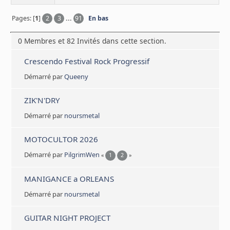
Pages: [
1
]
2
3
...
91
En bas
0 Membres et 82 Invités dans cette section.
Crescendo Festival Rock Progressif
Démarré par
Queeny
ZIK'N'DRY
Démarré par
noursmetal
MOTOCULTOR 2026
Démarré par
PilgrimWen
«
1
2
»
MANIGANCE a ORLEANS
Démarré par
noursmetal
GUITAR NIGHT PROJECT