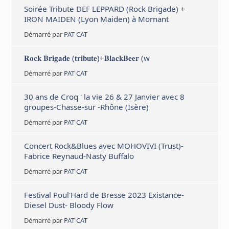
Soirée Tribute DEF LEPPARD (Rock Brigade) +
IRON MAIDEN (Lyon Maiden) à Mornant
Démarré par
PAT CAT
𝐑𝐨𝐜𝐤 𝐁𝐫𝐢𝐠𝐚𝐝𝐞 (𝐭𝐫𝐢𝐛𝐮𝐭𝐞)+𝐁𝐥𝐚𝐜𝐤𝐁𝐞𝐞𝐫 (w
Démarré par
PAT CAT
30 ans de Croq ' la vie 26 & 27 Janvier avec 8
groupes-Chasse-sur -Rhône (Isère)
Démarré par
PAT CAT
Concert Rock&Blues avec MOHOVIVI (Trust)-
Fabrice Reynaud-Nasty Buffalo
Démarré par
PAT CAT
Festival Poul'Hard de Bresse 2023 Existance-
Diesel Dust- Bloody Flow
Démarré par
PAT CAT