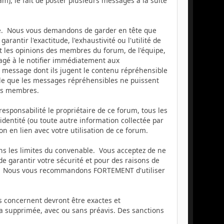
am), le fait de poster plusieurs messages à la suite
sage. Nous vous demandons de garder en tête que
tir l'exactitude, l'exhaustivité ou l'utilité de
 les opinions des membres du forum, de l'équipe,
agé à le notifier immédiatement aux
t message dont ils jugent le contenu répréhensible
ible que les messages répréhensibles ne puissent
des membres.
sponsabilité le propriétaire de ce forum, tous les
e identité (ou toute autre information collectée par
on en lien avec votre utilisation de ce forum.
dans les limites du convenable. Vous acceptez de ne
 garantir votre sécurité et pour des raisons de
oit. Nous vous recommandons FORTEMENT d'utiliser
us concernent devront être exactes et
ra supprimée, avec ou sans préavis. Des sanctions