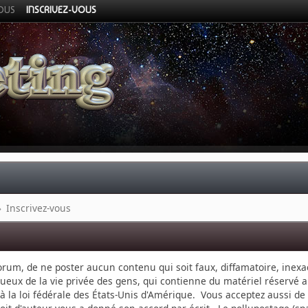
VOUS
INSCRIVEZ-VOUS
»
Inscrivez-vous
 forum, de ne poster aucun contenu qui soit faux, diffamatoire, inexa
ueux de la vie privée des gens, qui contienne du matériel réservé 
u à la loi fédérale des États-Unis d'Amérique. Vous acceptez aussi d