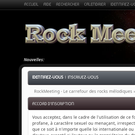
ACCUEIL
AIDE
RECHERCHER
CALENDRIER
IDENTIFIEZ-
Nouvelles:
IDENTIFIEZ-VOUS
|
INSCRIVEZ-VOUS
RockMeeting - Le carrefour des rocks mélodiques
ACCORD D'INSCRIPTION
Vous acceptez, dans le cadre de l'utilisation de ce
profane, à caractère sexuel ou menaçant, irrespect
que ce soit à n'importe quelle loi internationale o