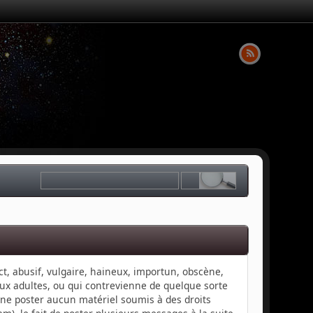
ct, abusif, vulgaire, haineux, importun, obscène,
aux adultes, ou qui contrevienne de quelque sorte
e ne poster aucun matériel soumis à des droits