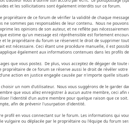
droit d'auteur vous a donné son accord par écrit. Le pollupostage (sp
amides et les sollicitations sont également interdits sur ce forum.
u le propriétaire de ce forum de vérifier la validité de chaque mes
s ne sommes pas responsables de leur contenu. Nous ne pouvons garan
rime les opinions de son auteur, et ne reflète pas nécessairement
onque estime qu'un message est répréhensible est fortement encour
et le propriétaire du forum se réservent le droit de supprimer tou
rait est nécessaire. Ceci étant une procédure manuelle, il est poss
s'applique également aux informations contenues dans les profils 
ges que vous postez. De plus, vous acceptez de dégager de toute re
Le propriétaire de ce forum se réserve aussi le droit de révéler votr
 d'une action en justice engagée causée par n'importe quelle situati
 de choisir un nom d'utilisateur. Nous vous suggérons de le garder 
re que vous allez enregistrer à aucun autre membre, ceci afin de
iliser l'identité d'un autre membre pour quelque raison que ce s
te, afin de prévenir l'usurpation d'identité.
tre profil en vous connectant sur le forum. Les informations qui vo
e vulgaire ou déplacée par le propriétaire ou l'équipe du forum se