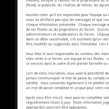
d'auteur, excepté si l'auteur ou le propriétaire du 
(flood), la publicité, les chaînes de lettres, les pyr
Veuillez noter qu'il est impossible pour l'équipe o
nous ne vérifions pas tous les messages et que nou
chaque information présentée. Chaque message exp
de ses filiales ou du propriétaire du forum. Quic
administrateurs et modérateurs du forum. L'équipe 
dans un délai raisonnable, s'ils estiment qu'un ret
être modifiés ou supprimés dans l'immédiat. Ceci 
Vous êtes le seul responsable du contenu des messa
sites reliés à ce forum, son équipe et ses filiales. 
ce service) dans le cadre d'une plainte formelle ou
Lors de votre inscription, vous avez la possibilité
jamais communiquer le mot de passe du compte memb
validité. Vous consentez également à ne JAMAIS ut
un mot de passe complexe et unique pour votre comp
Après vous être inscrit, vous pourrez compléter vo
régulièrement mises à jour. Toute information jugé
appropriées pourront être appliquées.