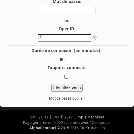
Mot de passe:
—ou—
OpenID:
(?)
Durée de connexion (en minutes) :
Toujours connecté:
Mot de passe oublié ?
SMF 2.0.17
|
SMF © 2017
,
Simple Machines
Page générée en 0.009 secondes avec 12 requêtes.
AlphaCentauri
© 2015-2016, BHKristiansen