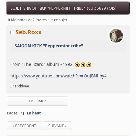
SUJET: SAIGON KICK "PEPPERMINT TRIBE" (LU 33879 FOIS)
0 Membres et 2 Invités sur ce sujet
Seb.Roxx
SAIGON KICK "Peppermint tribe"
From "The lizard" album - 1992
https://www.youtube.com/watch?v=rOuJBNfJby4
IP archivée
IMPRIMER
Pages: [
1
]
En haut
« PRÉCÉDENT
SUIVANT »