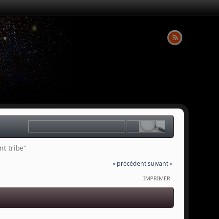
t tribe" 
« précédent
suivant »
IMPRIMER