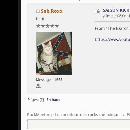
SAIGON KICK 
Seb.Roxx
«
le:
Lun 08 Oct 1
Hero
From "The lizard"
https://www.yout
Messages: 1665
Pages: [
1
]
En haut
RockMeeting - Le carrefour des rocks mélodiques
»
F