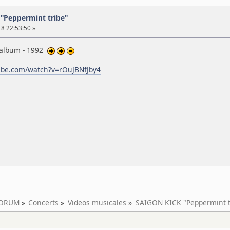
"Peppermint tribe"
8 22:53:50 »
 album - 1992
ube.com/watch?v=rOuJBNfJby4
ORUM
»
Concerts
»
Videos musicales
»
SAIGON KICK "Peppermint t