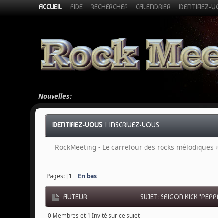
ACCUEIL
AIDE
RECHERCHER
CALENDRIER
IDENTIFIEZ-
Nouvelles:
IDENTIFIEZ-VOUS
|
INSCRIVEZ-VOUS
RockMeeting - Le carrefour des rocks mélodiques
Pages: [
1
]
En bas
AUTEUR
SUJET: SAIGON KICK "PEPP
0 Membres et 1 Invité sur ce sujet