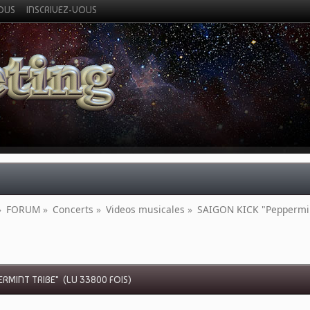
VOUS
INSCRIVEZ-VOUS
»
FORUM
»
Concerts
»
Videos musicales
»
SAIGON KICK "Peppermin
ERMINT TRIBE" (LU 33800 FOIS)