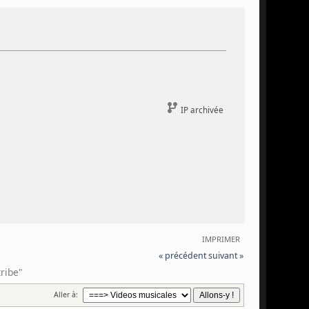
IP archivée
IMPRIMER
« précédent
suivant »
ribe" 
Aller à: