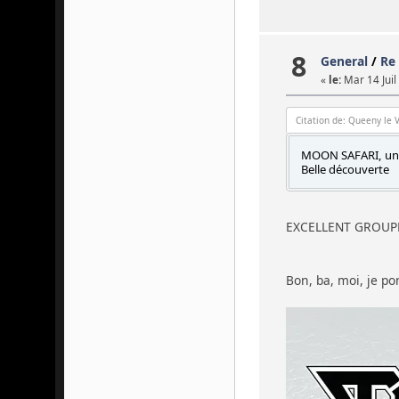
8
General
/
Re 
«
le:
Mar 14 Juil
Citation de: Queeny le 
MOON SAFARI, un r
Belle découverte
EXCELLENT GROUPE
Bon, ba, moi, je p