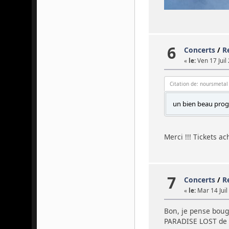
6
Concerts
/
R
«
le:
Ven 17 Juil
Citation de: noursmetal
un bien beau progr
Merci !!! Tickets ac
7
Concerts
/
R
«
le:
Mar 14 Juil
Bon, je pense bou
PARADISE LOST de 1