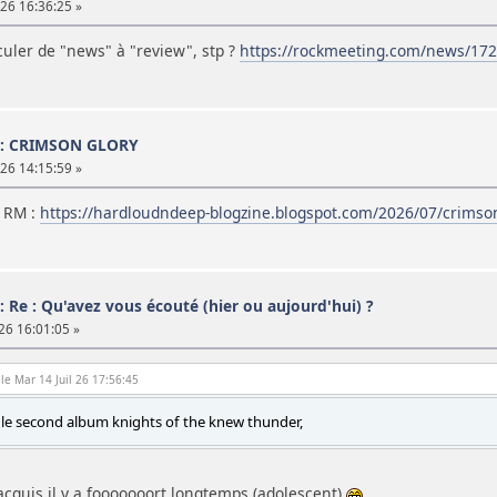
 26 16:36:25 »
culer de "news" à "review", stp ?
https://rockmeeting.com/news/172
 : CRIMSON GLORY
 26 14:15:59 »
r RM :
https://hardloudndeep-blogzine.blogspot.com/2026/07/crimson
: Re : Qu'avez vous écouté (hier ou aujourd'hui) ?
 26 16:01:05 »
 le Mar 14 Juil 26 17:56:45
T le second album knights of the knew thunder,
cquis il y a fooooooort longtemps (adolescent)