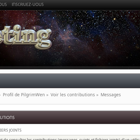
VOUS
INSCRIVEZ-VOUS
»
Profil de PilgrimWen
»
Voir les contributions
»
Messages
BUTIONS
IERS JOINTS
 de consulter les contributions (messages, sujets et fichiers joints) d'un utili