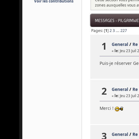
Voir les contributions
zones auxquelles vous a
MESSAGES - PILGRIMW
Pages: [
1
]
2
3
...
227
1
General
/
Re 
«
le:
Jeu 23 Juil 
Puis-je réserver Ge
2
General
/
Re
«
le:
Jeu 23 Juil 
Merci !
3
General
/
Re