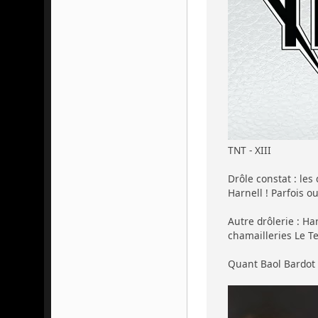
TNT - XIII
Drôle constat : les
Harnell ! Parfois o
Autre drôlerie : H
chamailleries Le Te
Quant Baol Bardot B