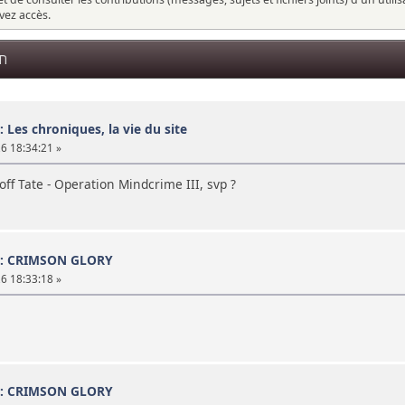
vez accès.
EN
: Les chroniques, la vie du site
26 18:34:21 »
off Tate - Operation Mindcrime III, svp ?
 : CRIMSON GLORY
26 18:33:18 »
 : CRIMSON GLORY