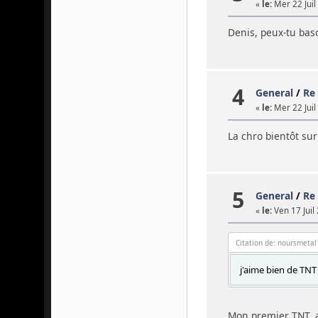
«
le:
Mer 22 Juil
Denis, peux-tu bas
4
General
/
Re
«
le:
Mer 22 Juil
La chro bientôt su
5
General
/
Re 
«
le:
Ven 17 Juil
Citation de: noursmetal
j'aime bien de TN
Mon premier TNT, a