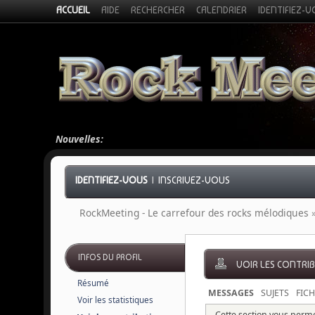
ACCUEIL
AIDE
RECHERCHER
CALENDRIER
IDENTIFIEZ-
Nouvelles:
IDENTIFIEZ-VOUS
|
INSCRIVEZ-VOUS
RockMeeting - Le carrefour des rocks mélodiques
INFOS DU PROFIL
VOIR LES CONTRI
Résumé
MESSAGES
SUJETS
FICH
Voir les statistiques
Cette section vous permet