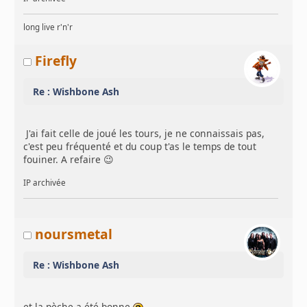
long live r'n'r
Firefly
Re : Wishbone Ash
J'ai fait celle de joué les tours, je ne connaissais pas,
c'est peu fréquenté et du coup t'as le temps de tout
fouiner. A refaire 😉
IP archivée
noursmetal
Re : Wishbone Ash
et la pèche a été bonne