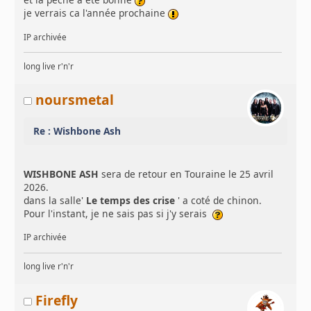
je verrais ca l'année prochaine
IP archivée
long live r'n'r
noursmetal
Re : Wishbone Ash
WISHBONE ASH
sera de retour en Touraine le 25 avril
2026.
dans la salle'
Le temps des crise
' a coté de chinon.
Pour l'instant, je ne sais pas si j'y serais
IP archivée
long live r'n'r
Firefly