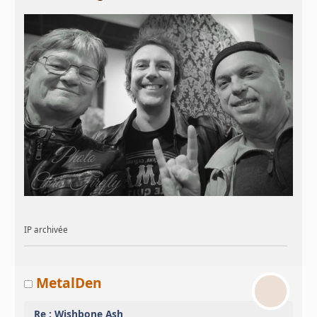
IP archivée
MetalDen
Re : Wishbone Ash