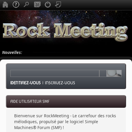
Nouvelles:
IDENTIFIEZ-VOUS
|
INSCRIVEZ-VOUS
AIDE UTILISATEUR SMF
Bienvenue sur RockMeeting - Le carrefour des rocks
mélodiques, propulsé par le logiciel Simple
Machines® Forum (SMF) !