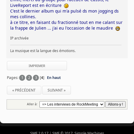
LiveReport est en écriture
C'est le dernier album qui m'a pulsé ds mon jogging ds
mes collines.
à ce titre, en faisant du fractionné tout en me calant sur
la frappe de Julien ... j'ai eu l'occasion de le maudire
IP archivée
La musique est la langue des émotions.
IMPRIMER
Pages:
1
2
3
[
4
]
En haut
« PRÉCÉDENT
SUIVANT »
Aller à:
SMF 2.0.17
|
SMF © 2017
,
Simple Machines