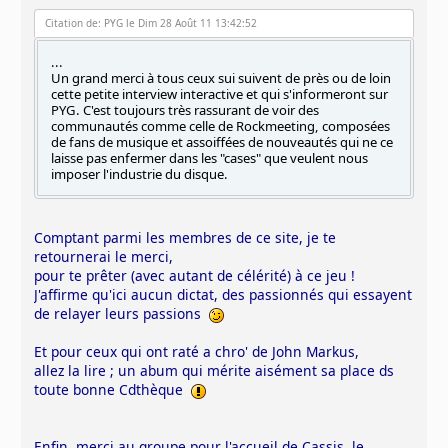
Citation de: PYG le Dim 28 Août 11 13:42:52
...
Un grand merci à tous ceux sui suivent de près ou de loin
cette petite interview interactive et qui s'informeront sur
PYG. C'est toujours très rassurant de voir des
communautés comme celle de Rockmeeting, composées
de fans de musique et assoiffées de nouveautés qui ne ce
laisse pas enfermer dans les "cases" que veulent nous
imposer l'industrie du disque.
Comptant parmi les membres de ce site, je te
retournerai le merci,
pour te prêter (avec autant de célérité) à ce jeu !
J'affirme qu'ici aucun dictat, des passionnés qui essayent
de relayer leurs passions
Et pour ceux qui ont raté a chro' de John Markus,
allez la lire ; un abum qui mérite aisément sa place ds
toute bonne Cdthèque
Enfin, merci au groupe pour l'accueil de Cassis, le