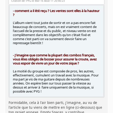
Citation de: PYG le Mar 16 Août 11 20:46:23
- comment a il été reçu ? Les ventes sont elles à la hauteur
?
L'album vient tout juste de sortir et on a pas encore fait
beaucoup de concerts, mais on est vraiment content de
l'accueil de la presse et du public, et niveau vente on est
complètement dans les objectifs qu'on c'était fixé et
comme c'est parti on va surement devoir faire un
repressage bientôt !
- J'imagine que comme la plupart des combos français,
vous êtes obligés de bosser pour assurer la croute, avez
vous espoir de vivre un jour de votre zique ?
La moitié du groupe est composée de pros, les autres,
effectivement, cumulent un travail avec la musique. Pour
ma part je vis de ma guitare depuis de nombreuses
années. On espère bien sur tous passer la vitesse au
dessus et arriver à faire uniquement de la musique, si
possible avec PYG !
Formidable, cela à l'air bien parti, j'imagine, au vu de
l'article que tu viens de mettre en ligne (ci-dessous) que
ton projet annexe, Empty Spaces, y contribue