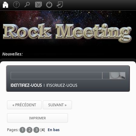
Nouvelles:
IDENTIFIEZ-VOUS
|
INSCRIVEZ-VOUS
« PRÉCÉDENT
SUIVANT »
IMPRIMER
Pages:
1
2
3
[
4
]
En bas