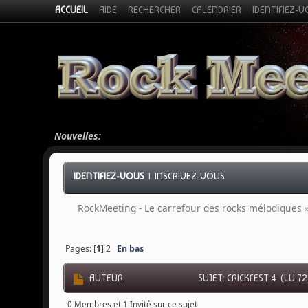
ACCUEIL
AIDE
RECHERCHER
CALENDRIER
IDENTIFIEZ-
Nouvelles:
IDENTIFIEZ-VOUS
|
INSCRIVEZ-VOUS
RockMeeting - Le carrefour des rocks mélodiques
Pages: [
1
]
2
En bas
AUTEUR
SUJET: CRICKFEST 4 (LU 72
0 Membres et 1 Invité sur ce sujet