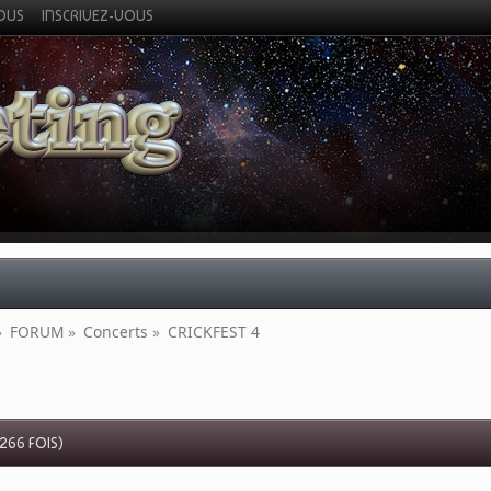
VOUS
INSCRIVEZ-VOUS
»
FORUM
»
Concerts
»
CRICKFEST 4
266 FOIS)