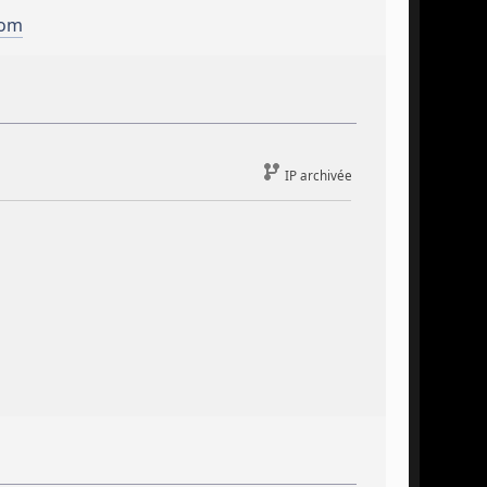
com
IP archivée