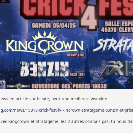
 news en article sur le site, pour une meilleure visibilité :
ng.com/news/15818-crick-fest-iv-kincrown-stratageme-b3nzin-et-pris
avec Kingcrown et Stratageme, les 2 autres connais pas, tu nous dir