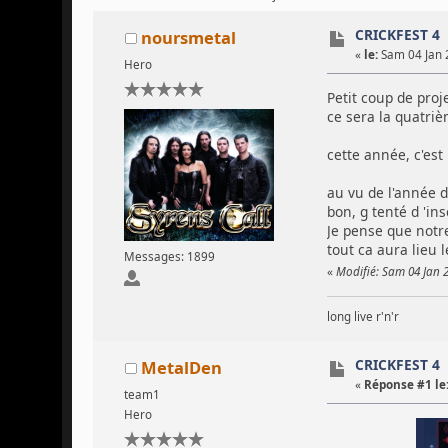
CRICKFEST 4
noursmetal
«
le:
Sam 04 Jan 
Hero
Petit coup de proj
ce sera la quatriè
cette année, c'e
au vu de l'année 
bon, g tenté d 'i
Je pense que notr
tout ca aura lieu 
Messages: 1899
«
Modifié: Sam 04 Jan 
long live r'n'r
CRICKFEST 4
MetalDen
«
Réponse #1 le
team1
Hero