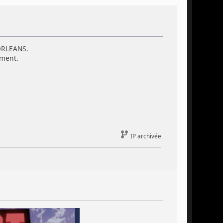
 ORLEANS.
oment.
IP archivée