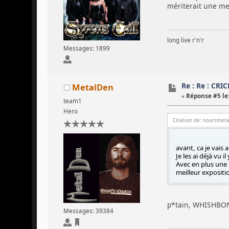
mériterait une me
long live r'n'r
Messages: 1899
Re : Re : CRI
MetalDen
«
Réponse #5 le
team1
Hero
Citation de: noursmeta
avant, ca je vais
Je les ai déjà vu i
Avec en plus une 
meilleur exposit
p*tain, WHISHBON
Messages: 39384