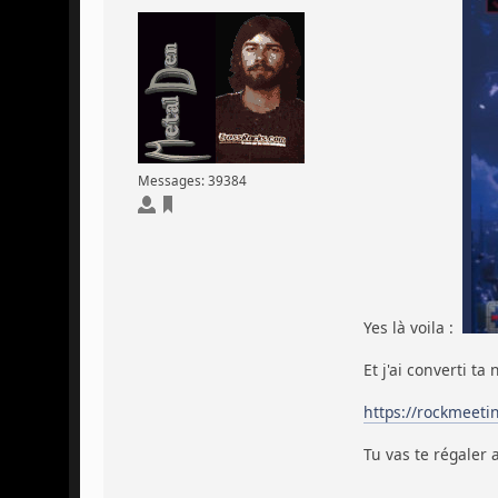
Messages: 39384
Yes là voila :
Et j'ai converti ta
https://rockmeeti
Tu vas te régaler 