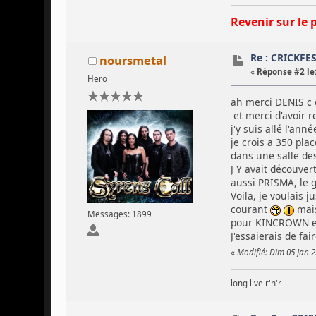
Revenir sur le 
Re : CRICKFE
noursmetal
«
Réponse #2 le
Hero
ah merci DENIS c 
et merci d'avoir 
j'y suis allé l'an
je crois a 350 plac
dans une salle des
J Y avait découve
aussi PRISMA, le g
Voila, je voulais 
courant
mais
Messages: 1899
pour KINCROWN et 
J'essaierais de fa
«
Modifié: Dim 05 Jan 
long live r'n'r