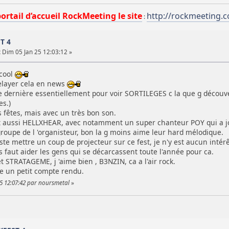
portail d’accueil RockMeeting le site
http://rockmeeting.
:
ST 4
:
Dim 05 Jan 25 12:03:12 »
cool
relayer cela en news
née dernière essentiellement pour voir SORTILEGES c la que g découve
es.)
 fêtes, mais avec un très bon son.
rt aussi HELLXHEAR, avec notamment un super chanteur POY qui a j
roupe de l 'organisteur, bon la g moins aime leur hard mélodique.
juste mettre un coup de projecteur sur ce fest, je n'y est aucun intér
 faut aider les gens qui se décarcassent toute l'année pour ca.
STRATAGEME, j 'aime bien , B3NZIN, ca a l'air rock.
ire un petit compte rendu.
25 12:07:42 par noursmetal
»