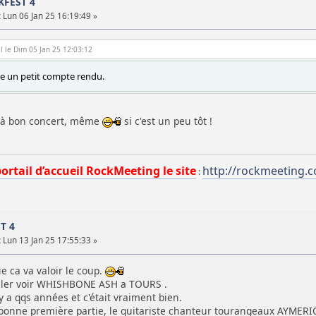
CKFEST 4
:
Lun 06 Jan 25 16:19:49 »
l le Dim 05 Jan 25 12:03:12
ire un petit compte rendu.
déjà bon concert, même
si c'est un peu tôt !
portail d’accueil RockMeeting le site
http://rockmeeting.
:
ST 4
:
Lun 13 Jan 25 17:55:33 »
e ca va valoir le coup.
 aller voir WHISHBONE ASH a TOURS .
l y a qqs années et c'était vraiment bien.
bonne première partie, le guitariste chanteur tourangeaux AYMERIC