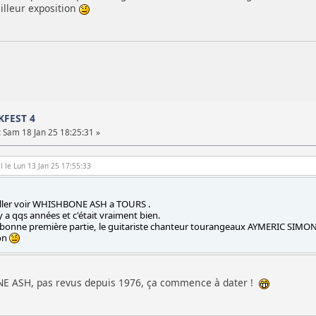
illeur exposition
CKFEST 4
:
Sam 18 Jan 25 18:25:31 »
l le Lun 13 Jan 25 17:55:33
 aller voir WHISHBONE ASH a TOURS .
l y a qqs années et c'était vraiment bien.
bonne première partie, le guitariste chanteur tourangeaux AYMERIC SIMON.(
ion
E ASH, pas revus depuis 1976, ça commence à dater !