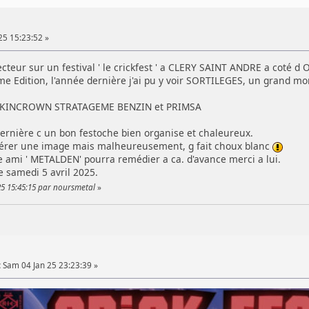
25 15:23:52 »
ecteur sur un festival ' le crickfest ' a CLERY SAINT ANDRE a coté d
me Edition, l'année dernière j'ai pu y voir SORTILEGES, un grand m
st KINCROWN STRATAGEME BENZIN et PRIMSA
dernière c un bon festoche bien organise et chaleureux.
nsérer une image mais malheureusement, g fait choux blanc
e ami ' METALDEN' pourra remédier a ca. d'avance merci a lui.
le samedi 5 avril 2025.
25 15:45:15 par noursmetal
»
:
Sam 04 Jan 25 23:23:39 »