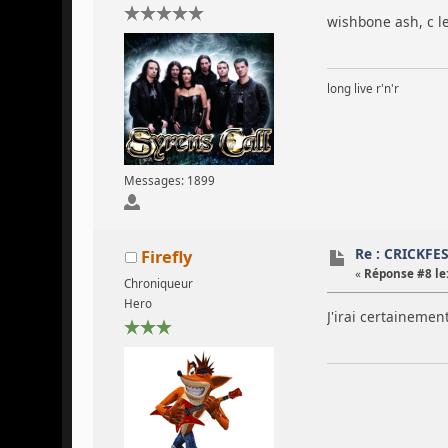
wishbone ash, c le
long live r'n'r
Messages: 1899
Re : CRICKFE
Firefly
«
Réponse #8 le
Chroniqueur
Hero
J'irai certainemen