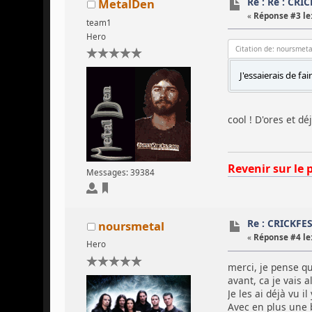
Re : Re : CRI
MetalDen
«
Réponse #3 le
team1
Hero
Citation de: noursmeta
J'essaierais de fa
cool ! D'ores et 
Revenir sur le 
Messages: 39384
Re : CRICKFE
noursmetal
«
Réponse #4 le
Hero
merci, je pense qu
avant, ca je vais
Je les ai déjà vu i
Avec en plus une 