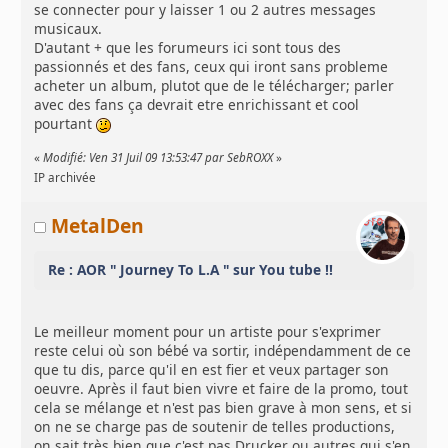
se connecter pour y laisser 1 ou 2 autres messages
musicaux.
D'autant + que les forumeurs ici sont tous des
passionnés et des fans, ceux qui iront sans probleme
acheter un album, plutot que de le télécharger; parler
avec des fans ça devrait etre enrichissant et cool
pourtant
«
Modifié: Ven 31 Juil 09 13:53:47 par SebROXX
»
IP archivée
MetalDen
Re : AOR " Journey To L.A " sur You tube !!
Le meilleur moment pour un artiste pour s'exprimer
reste celui où son bébé va sortir, indépendamment de ce
que tu dis, parce qu'il en est fier et veux partager son
oeuvre. Après il faut bien vivre et faire de la promo, tout
cela se mélange et n'est pas bien grave à mon sens, et si
on ne se charge pas de soutenir de telles productions,
on sait très bien que c'est pas Drucker ou autres qui s'en