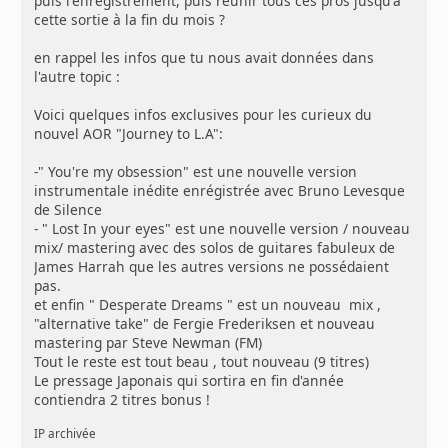
puis l'enregistrement, puis réunir tous ces pros jusqu'à
cette sortie à la fin du mois ?
en rappel les infos que tu nous avait données dans
l'autre topic :
Voici quelques infos exclusives pour les curieux du
nouvel AOR "Journey to L.A":
-" You're my obsession" est une nouvelle version
instrumentale inédite enrégistrée avec Bruno Levesque
de Silence
- " Lost In your eyes" est une nouvelle version / nouveau
mix/ mastering avec des solos de guitares fabuleux de
James Harrah que les autres versions ne possédaient
pas.
et enfin " Desperate Dreams " est un nouveau mix ,
"alternative take" de Fergie Frederiksen et nouveau
mastering par Steve Newman (FM)
Tout le reste est tout beau , tout nouveau (9 titres)
Le pressage Japonais qui sortira en fin d'année
contiendra 2 titres bonus !
IP archivée