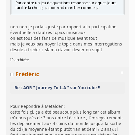
Par contre un jeu de questions response sur qques jours
facilite la chose, ça pourrait marcher comme ça.
non non je parlais juste par rapport a la participation
éventuelle a d'autres topics musicaux
on est tous des fans de musique avant tout
mais je veux pas noyer le topic dans mes interrogations
désolé a frederic slama d'avoir dévier du sujet
IP archivée
Frédéric
Re : AOR " Journey To L.A " sur You tube !!
Pour Répondre à Metalden:
cette fois çi, ça a été beaucoup plus long car cet album
m'a pris près de 3 ans entre l'écriture , l'enregistrement,
les déplacement aux 4 coins du monde jusqu'à la sortie
du cd (la moyenne étant plutôt 1an et demi / 2 ans). Il
faut savoir aussi que je ne paye pas ces musiciens (vu