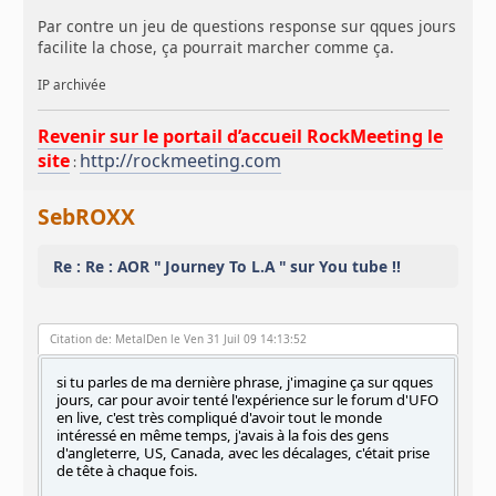
Par contre un jeu de questions response sur qques jours
facilite la chose, ça pourrait marcher comme ça.
IP archivée
Revenir sur le portail d’accueil RockMeeting le
site
http://rockmeeting.com
:
SebROXX
Re : Re : AOR " Journey To L.A " sur You tube !!
Citation de: MetalDen le Ven 31 Juil 09 14:13:52
si tu parles de ma dernière phrase, j'imagine ça sur qques
jours, car pour avoir tenté l'expérience sur le forum d'UFO
en live, c'est très compliqué d'avoir tout le monde
intéressé en même temps, j'avais à la fois des gens
d'angleterre, US, Canada, avec les décalages, c'était prise
de tête à chaque fois.