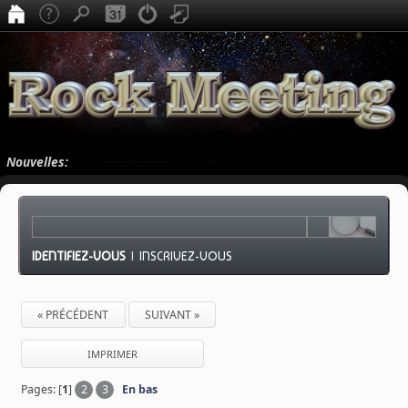
Nouvelles:
IDENTIFIEZ-VOUS
|
INSCRIVEZ-VOUS
« PRÉCÉDENT
SUIVANT »
IMPRIMER
Pages: [
1
]
2
3
En bas