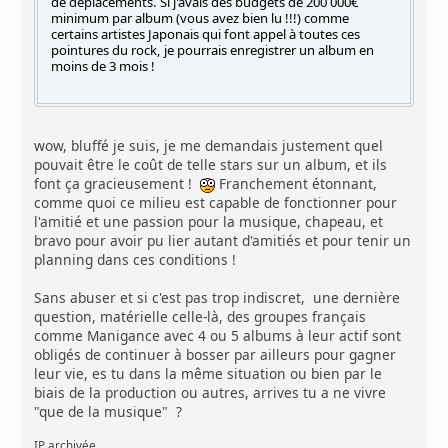
de déplacements. Si j'avais des budgets de 200 000€
minimum par album (vous avez bien lu !!!) comme
certains artistes Japonais qui font appel à toutes ces
pointures du rock, je pourrais enregistrer un album en
moins de 3 mois !
wow, bluffé je suis, je me demandais justement quel
pouvait être le coût de telle stars sur un album, et ils
font ça gracieusement !
Franchement étonnant,
comme quoi ce milieu est capable de fonctionner pour
l'amitié et une passion pour la musique, chapeau, et
bravo pour avoir pu lier autant d'amitiés et pour tenir un
planning dans ces conditions !
Sans abuser et si c'est pas trop indiscret, une dernière
question, matérielle celle-là, des groupes français
comme Manigance avec 4 ou 5 albums à leur actif sont
obligés de continuer à bosser par ailleurs pour gagner
leur vie, es tu dans la même situation ou bien par le
biais de la production ou autres, arrives tu a ne vivre
"que de la musique" ?
IP archivée