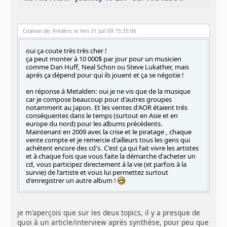
Citation de: Frédéric le Ven 31 Juil 09 15:35:06
oui ça coute très très cher !
ça peut monter à 10 000$ par jour pour un musicien
comme Dan Huff, Neal Schon ou Steve Lukather, mais
aprés ça dépend pour qui ils jouent et ça se négotie !
en réponse à Metalden: oui je ne vis que de la musique
car je compose beaucoup pour d'autres groupes
notamment au Japon. Et les ventes d'AOR étaient trés
conséquentes dans le temps (surtout en Asie et en
europe du nord) pour les albums précédents.
Maintenant en 2009 avec la crise et le piratage , chaque
vente compte et je remercie d'ailleurs tous les gens qui
achétent encore des cd's. C'est ça qui fait vivre les artistes
et à chaque fois que vous faite la démarche d'acheter un
cd, vous participez directement à la vie (et parfois à la
survie) de l'artiste et vous lui permettez surtout
d'enregistrer un autre album !
je m'aperçois que sur les deux topics, il y a presque de
quoi à un article/interview après synthèse, pour peu que