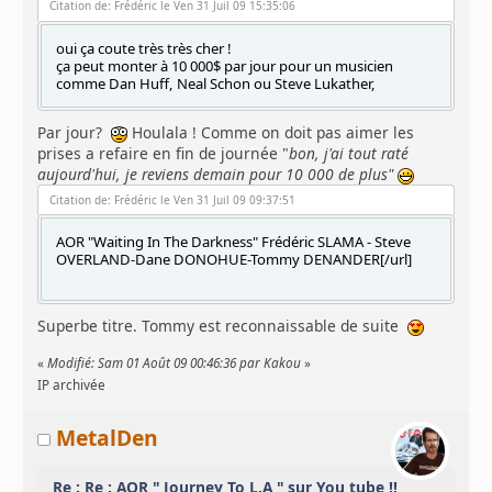
Citation de: Frédéric le Ven 31 Juil 09 15:35:06
oui ça coute très très cher !
ça peut monter à 10 000$ par jour pour un musicien
comme Dan Huff, Neal Schon ou Steve Lukather,
Par jour?
Houlala ! Comme on doit pas aimer les
prises a refaire en fin de journée "
bon, j'ai tout raté
aujourd'hui, je reviens demain pour 10 000 de plus"
Citation de: Frédéric le Ven 31 Juil 09 09:37:51
AOR "Waiting In The Darkness" Frédéric SLAMA - Steve
OVERLAND-Dane DONOHUE-Tommy DENANDER[/url]
Superbe titre. Tommy est reconnaissable de suite
«
Modifié: Sam 01 Août 09 00:46:36 par Kakou
»
IP archivée
MetalDen
Re : Re : AOR " Journey To L.A " sur You tube !!