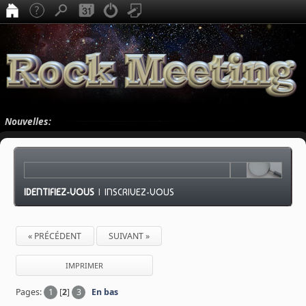
Nouvelles:
IDENTIFIEZ-VOUS
|
INSCRIVEZ-VOUS
« PRÉCÉDENT
SUIVANT »
IMPRIMER
Pages:
1
[
2
]
3
En bas