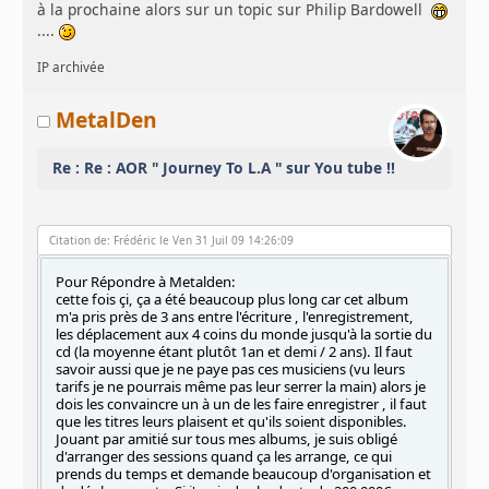
à la prochaine alors sur un topic sur Philip Bardowell
....
IP archivée
MetalDen
Re : Re : AOR " Journey To L.A " sur You tube !!
Citation de: Frédéric le Ven 31 Juil 09 14:26:09
Pour Répondre à Metalden:
cette fois çi, ça a été beaucoup plus long car cet album
m'a pris près de 3 ans entre l'écriture , l'enregistrement,
les déplacement aux 4 coins du monde jusqu'à la sortie du
cd (la moyenne étant plutôt 1an et demi / 2 ans). Il faut
savoir aussi que je ne paye pas ces musiciens (vu leurs
tarifs je ne pourrais même pas leur serrer la main) alors je
dois les convaincre un à un de les faire enregistrer , il faut
que les titres leurs plaisent et qu'ils soient disponibles.
Jouant par amitié sur tous mes albums, je suis obligé
d'arranger des sessions quand ça les arrange, ce qui
prends du temps et demande beaucoup d'organisation et