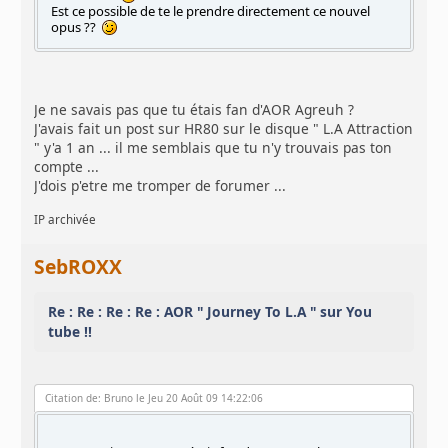
Est ce possible de te le prendre directement ce nouvel
opus ??
Je ne savais pas que tu étais fan d'AOR Agreuh ?
J'avais fait un post sur HR80 sur le disque " L.A Attraction
" y'a 1 an ... il me semblais que tu n'y trouvais pas ton
compte ...
J'dois p'etre me tromper de forumer ...
IP archivée
SebROXX
Re : Re : Re : Re : AOR " Journey To L.A " sur You
tube !!
Citation de: Bruno le Jeu 20 Août 09 14:22:06