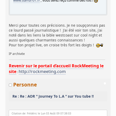
www.slama101.fr
, vous serez reçu comme des rois !
Merci pour toutes ces précisions. Je ne soupçonnais pas
ce lourd passé journalistique ! J'ai été voir ton site, j'ai
noté dans les liens la bible westcoast sur cool night et
aussi quelques charmantes connaissances !
Pour ton projet live, on croise très fort les doigts !
IP archivée
Revenir sur le portail d’accueil RockMeeting le
site
http://rockmeeting.com
:
Personne
Re : Re : AOR " Journey To L.A " sur You tube !!
Citation de: Frédéric le Lun 03 Août 09 07:38:03