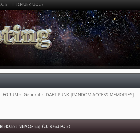
VOUS
INSCRIVEZ-VOUS
»
FORUM
»
General
»
DAFT PUNK [RANDOM ACCESS MEMORIES]
M ACCESS MEMORIES] (LU 9763 FOIS)