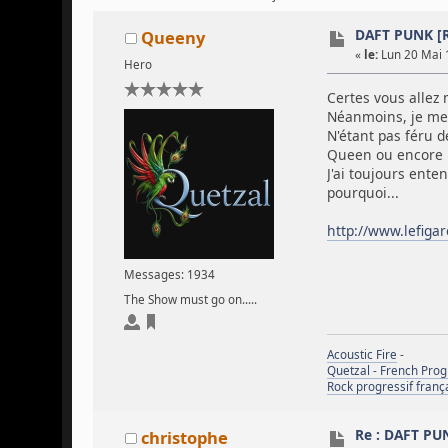
DAFT PUNK 
Queeny
«
le:
Lun 20 Mai 
Hero
Certes vous allez m
Néanmoins, je me s
N'étant pas féru d
Queen ou encore D
J'ai toujours ent
pourquoi...
http://www.lefiga
Messages: 1934
The Show must go on.....
Acoustic Fire
-
Quetzal - French Pro
Rock progressif franç
Re : DAFT P
christophe