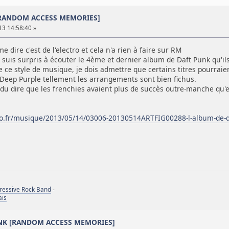
[RANDOM ACCESS MEMORIES]
13 14:58:40 »
e dire c'est de l'electro et cela n'a rien à faire sur RM
uis surpris à écouter le 4ème et dernier album de Daft Punk qu'ils
e ce style de musique, je dois admettre que certains titres pourrai
eep Purple tellement les arrangements sont bien fichus.
endu dire que les frenchies avaient plus de succès outre-manche qu
ro.fr/musique/2013/05/14/03006-20130514ARTFIG00288-l-album-de-da
gressive Rock Band
-
ais
UNK [RANDOM ACCESS MEMORIES]