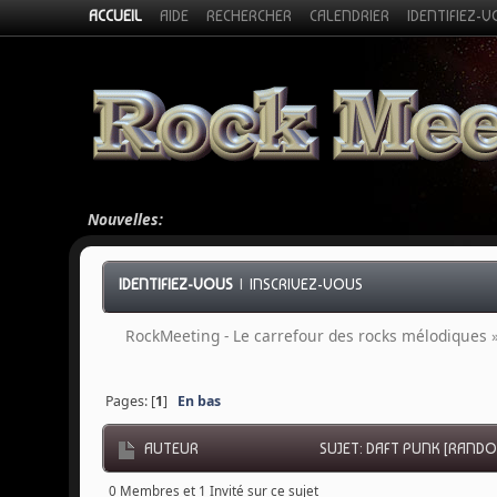
ACCUEIL
AIDE
RECHERCHER
CALENDRIER
IDENTIFIEZ-
Nouvelles:
IDENTIFIEZ-VOUS
|
INSCRIVEZ-VOUS
RockMeeting - Le carrefour des rocks mélodiques
Pages: [
1
]
En bas
AUTEUR
SUJET: DAFT PUNK [RANDO
0 Membres et 1 Invité sur ce sujet