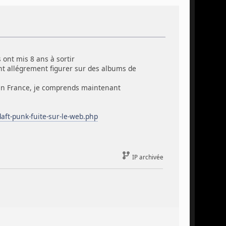
 ont mis 8 ans à sortir
ent allégrement figurer sur des albums de
'en France, je comprends maintenant
ft-punk-fuite-sur-le-web.php
IP archivée