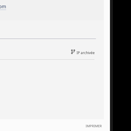
com
IP archivée
IMPRIMER