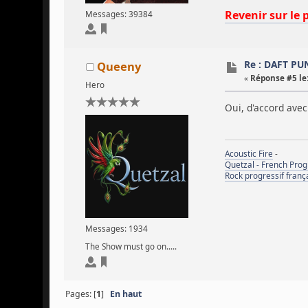
Revenir sur le 
Messages: 39384
Re : DAFT P
Queeny
«
Réponse #5 le
Hero
Oui, d'accord avec
Acoustic Fire
-
Quetzal - French Pro
Rock progressif franç
Messages: 1934
The Show must go on.....
Pages: [
1
]
En haut