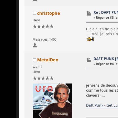
Re : DAFT P
christophe
«
Réponse #3 le
Hero
C clair, ça ne pla
.... Moi, j'ai pri
Messages: 1405
DAFT PUNK 
MetalDen
«
Réponse #4 le
team1
Hero
je viens de decouv
comme tous les st
claviers ....
Daft Punk - Get Luc