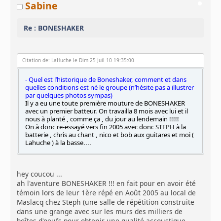
Sabine
Re : BONESHAKER
Citation de: LaHuche le Dim 25 Juil 10 19:35:00
- Quel est l’historique de Boneshaker, comment et dans
quelles conditions est né le groupe (n’hésite pas a illustrer
par quelques photos sympas)
Il y a eu une toute première mouture de BONESHAKER
avec un premier batteur. On travailla 8 mois avec lui et il
nous à planté , comme ça , du jour au lendemain !!!!!
On à donc re-essayé vers fin 2005 avec donc STEPH à la
batterie , chris au chant , nico et bob aux guitares et moi (
Lahuche ) à la basse....
hey coucou ...
ah l'aventure BONESHAKER !!! en fait pour en avoir été
témoin lors de leur 1ère répé en Août 2005 au local de
Maslacq chez Steph (une salle de répétition construite
dans une grange avec sur les murs des milliers de
boîtes d'oeufs pour obtenir une qualité accoustique