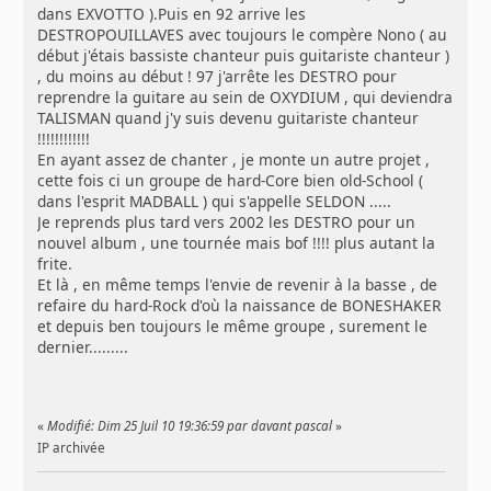
dans EXVOTTO ).Puis en 92 arrive les
DESTROPOUILLAVES avec toujours le compère Nono ( au
début j'étais bassiste chanteur puis guitariste chanteur )
, du moins au début ! 97 j'arrête les DESTRO pour
reprendre la guitare au sein de OXYDIUM , qui deviendra
TALISMAN quand j'y suis devenu guitariste chanteur
!!!!!!!!!!!!
En ayant assez de chanter , je monte un autre projet ,
cette fois ci un groupe de hard-Core bien old-School (
dans l'esprit MADBALL ) qui s'appelle SELDON .....
Je reprends plus tard vers 2002 les DESTRO pour un
nouvel album , une tournée mais bof !!!! plus autant la
frite.
Et là , en même temps l'envie de revenir à la basse , de
refaire du hard-Rock d'où la naissance de BONESHAKER
et depuis ben toujours le même groupe , surement le
dernier.........
«
Modifié: Dim 25 Juil 10 19:36:59 par davant pascal
»
IP archivée