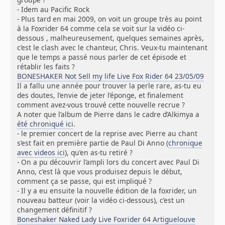
- Idem au Pacific Rock
- Plus tard en mai 2009, on voit un groupe très au point
à la Foxrider 64 comme cela se voit sur la vidéo ci-
dessous , malheureusement, quelques semaines après,
c’est le clash avec le chanteur, Chris. Veux-tu maintenant
que le temps a passé nous parler de cet épisode et
rétablir les faits ?
BONESHAKER Not Sell my life Live Fox Rider 64 23/05/09
Il a fallu une année pour trouver la perle rare, as-tu eu
des doutes, l’envie de jeter l’éponge, et finalement
comment avez-vous trouvé cette nouvelle recrue ?
A noter que l’album de Pierre dans le cadre d’Alkimya a
été chroniqué ici
.
- le premier concert de la reprise avec Pierre au chant
s’est fait en première partie de Paul Di Anno (
chronique
avec videos ici
), qu’en as-tu retiré ?
- On a pu découvrir l’ampli lors du concert avec Paul Di
Anno, c’est là que vous produisez depuis le début,
comment ça se passe, qui est impliqué ?
- Il y a eu ensuite la nouvelle édition de la foxrider, un
nouveau batteur (voir la vidéo ci-dessous), c’est un
changement définitif ?
Boneshaker Naked Lady Live Foxrider 64 Artiguelouve