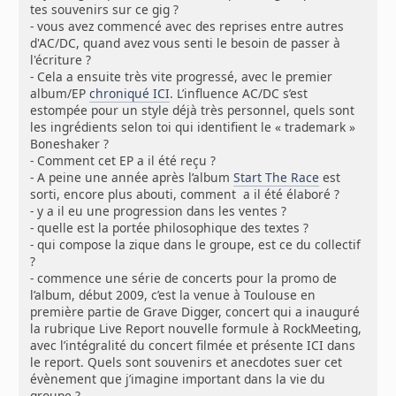
tes souvenirs sur ce gig ?
- vous avez commencé avec des reprises entre autres
d'AC/DC, quand avez vous senti le besoin de passer à
l'écriture ?
- Cela a ensuite très vite progressé, avec le premier
album/EP
chroniqué ICI
. L’influence AC/DC s’est
estompée pour un style déjà très personnel, quels sont
les ingrédients selon toi qui identifient le « trademark »
Boneshaker ?
- Comment cet EP a il été reçu ?
- A peine une année après l’album
Start The Race
est
sorti, encore plus abouti, comment a il été élaboré ?
- y a il eu une progression dans les ventes ?
- quelle est la portée philosophique des textes ?
- qui compose la zique dans le groupe, est ce du collectif
?
- commence une série de concerts pour la promo de
l’album, début 2009, c’est la venue à Toulouse en
première partie de Grave Digger, concert qui a inauguré
la rubrique Live Report nouvelle formule à RockMeeting,
avec l’intégralité du concert filmée et présente ICI dans
le report. Quels sont souvenirs et anecdotes suer cet
évènement que j’imagine important dans la vie du
groupe ?