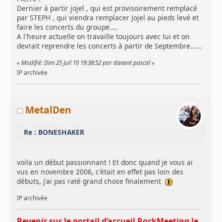
Dernier à partir jojel , qui est provisoirement remplacé
par STEPH , qui viendra remplacer Jojel au pieds levé et
faire les concerts du groupe....
A l'heure actuelle on travaille toujours avec lui et on
devrait reprendre les concerts à partir de Septembre......
«
Modifié: Dim 25 Juil 10 19:38:52 par davant pascal
»
IP archivée
MetalDen
Re : BONESHAKER
voila un début passionnant ! Et donc quand je vous ai
vus en novembre 2006, c'était en effet pas loin des
débuts, j'ai pas raté grand chose finalement
IP archivée
Revenir sur le portail d’accueil RockMeeting le