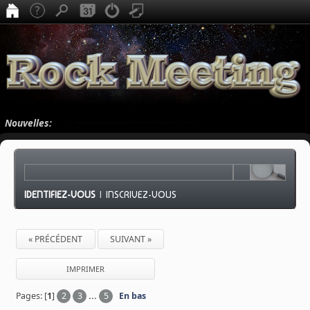
Nouvelles:
IDENTIFIEZ-VOUS
|
INSCRIVEZ-VOUS
« PRÉCÉDENT
SUIVANT »
IMPRIMER
Pages: [
1
]
2
3
...
5
En bas