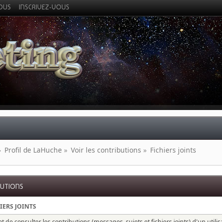
VOUS
INSCRIVEZ-VOUS
»
Profil de LaHuche
»
Voir les contributions
»
Fichiers joints
BUTIONS
IERS JOINTS
 de consulter les contributions (messages, sujets et fichiers joints) d'un utili