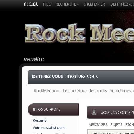
ACCUEIL
AIDE
RECHERCHER
CALENDRIER
IDENTIFIEZ-
Nouvelles:
IDENTIFIEZ-VOUS
|
INSCRIVEZ-VOUS
RockMeeting - Le carrefour des rocks mélodiques
INFOS DU PROFIL
VOIR LES CONTRI
Résumé
MESSAGES
SUJETS
FICH
Voir les statistiques
Cette section vous permet