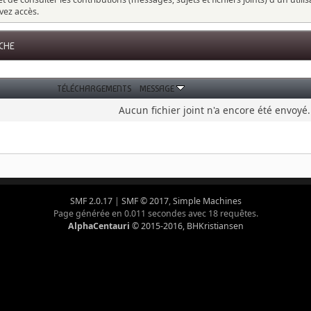
vez accès.
UCHE
TÉLÉCHARGEMENTS
MESSAGE
Aucun fichier joint n'a encore été envoyé.
SMF 2.0.17
|
SMF © 2017
,
Simple Machines
Page générée en 0.011 secondes avec 18 requêtes.
AlphaCentauri
© 2015-2016, BHKristiansen