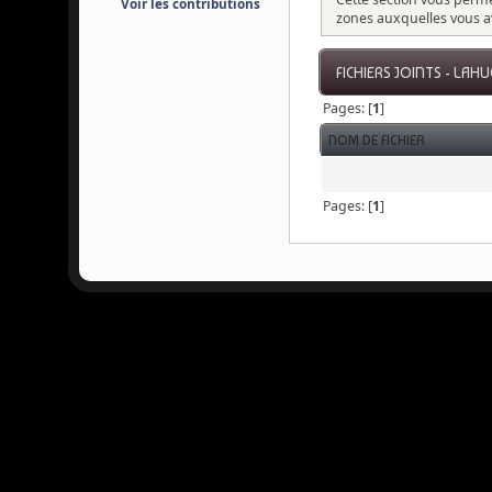
Voir les contributions
zones auxquelles vous a
FICHIERS JOINTS - LAH
Pages: [
1
]
NOM DE FICHIER
Pages: [
1
]