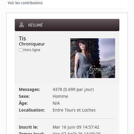
Voir les contributions
RÉSUMÉ
Tis 
Chroniqueur
Hors ligne
Messages:
4378 (0.699 par jour)
Sexe:
Homme
Âge:
N/A
Localisation:
Entre Tours et Loches
Inscrit le:
Mar 16 Juin 09 14:57:42
Temps local:
Ven 07 Août 26 13:30:28