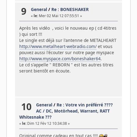
9
General
/
Re : BONESHAKER
«
le:
Mer 02 Mai 12 07:55:51 »
Après les vidéo , voici le nouveau ep ( cd 4titres
) qui sort !!!
Le single est déjà sur l'antenne de METALHEART
http://www.metalheart-webradio.com/
et vous
pouvez aussi l'écouter sur notre page myspace
http://www.myspace.com/boneshaker64
.
Le cd s'appelle " REBORN " est les autres titres
seront bientôt en écoute.
10
General
/
Re : Votre vin préférré ????
AC / DC, Motörhead, Warrant, RATT
Whitesnake ???
«
le:
Dim 12 Fév 12 10:34:38 »
Original comme cadeau en tout cas !!!!