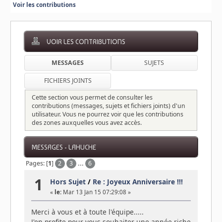
Voir les contributions
VOIR LES CONTRIBUTIONS
MESSAGES
SUJETS
FICHIERS JOINTS
Cette section vous permet de consulter les
contributions (messages, sujets et fichiers joints) d'un
utilisateur. Vous ne pourrez voir que les contributions
des zones auxquelles vous avez accès.
MESSAGES - LAHUCHE
Pages: [
1
]
2
3
...
6
1
Hors Sujet
/
Re : Joyeux Anniversaire !!!
«
le:
Mar 13 Jan 15 07:29:08 »
Merci à vous et à toute l'équipe.....
J'en profite pour vous souhaiter une année riche