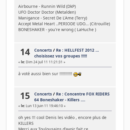
Airbourne - Runnin Wild (DkP)
UFO Doctor Doctor (Metalden)
Manigance - Secret De L'Ame (Terry)
Accept Metal Heart ..PERIODE UDO... (Citrouille)
BONESHAKER - you're wrong ( LaHuche )
14
Concerts
/
Re : HELLFEST 2012 ...
choisissez vos groupes !!!!!
«
le:
Dim 24 Juil 11 11:21:31 »
à voté aussi bien sur !!!!!!!!!!!
15
Concerts
/
Re : Concentre FOX RIDERS
64 Boneshaker - Killers ....
«
le:
Lun 13 Juin 11 19:46:10 »
oh yes !!! cool Denis les vidéo , encore plus de
KILLERS
Merci aux Toulousains d'avoir fait ce