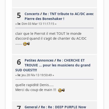
5
Concerts
/
Re : TNT tribute to AC/DC avec
Pierre des Boneshaker !
«
le:
Dim 03 Mar 13 11:17:15 »
clair que le Pierrot il met TOUT le monde
d'accord quand il s'agit de chanter du AC/DC
.......
6
Petites Annonces
/
Re : CHERCHE ET
TROUVE ... pour les musiciens du grand
SUD OUEST!!!
«
le:
Jeu 28 Fév 13 19:50:49 »
quelle rapidité Denis.....
Merci du coup de main !!!
7
General
/
Re : Re : DEEP PURPLE Now