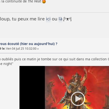
 la continuité de
The Heat
it loup, tu peux me lire
ici
ou
là
ᶘᵒᴥᵒᶅ
vous écouté (hier ou aujourd'hui) ?
 le:
Ven 04 Juil 25 10:32:00 »
u oubliés puis ce matin je tombe sur ce qui suit dans ma collectio
he night"