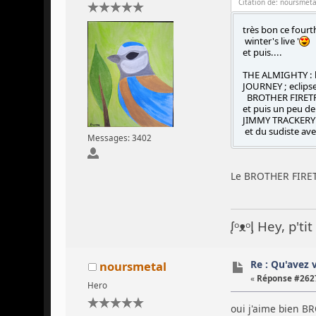
Citation de: noursmeta
très bon ce fourth
winter's live '
et puis....
THE ALMIGHTY : b
JOURNEY ; eclips
BROTHER FIRETR
et puis un peu de
JIMMY TRACKERY 
et du sudiste av
Messages: 3402
Le BROTHER FIRETR
ᶘᵒᴥᵒᶅ Hey, p't
Re : Qu'avez 
noursmetal
«
Réponse #2627
Hero
oui j'aime bien BR