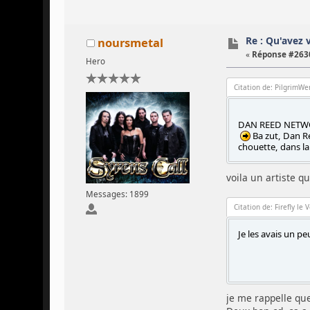
Re : Qu'avez 
noursmetal
«
Réponse #2630
Hero
Citation de: PilgrimWen
DAN REED NETWORK
Ba zut, Dan R
chouette, dans la
voila un artiste q
Messages: 1899
Citation de: Firefly le 
Je les avais un p
je me rappelle qu