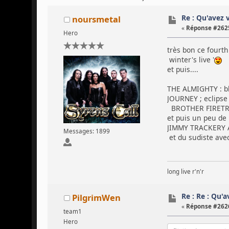
Re : Qu'avez 
noursmetal
«
Réponse #2625
Hero
très bon ce fourth 
winter's live '
et puis....
THE ALMIGHTY : blo
JOURNEY ; eclipse
BROTHER FIRETRI
et puis un peu de 
JIMMY TRACKERY A
Messages: 1899
et du sudiste av
long live r'n'r
Re : Re : Qu'
PilgrimWen
«
Réponse #2626
team1
Hero