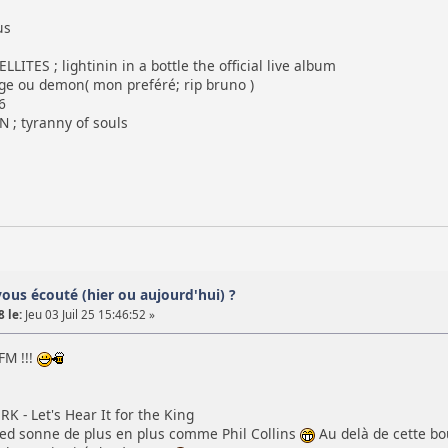
us
ITES ; lightinin in a bottle the official live album
 ou demon( mon preféré; rip bruno )
6
; tyranny of souls
vous écouté (hier ou aujourd'hui) ?
 le:
Jeu 03 Juil 25 15:46:52 »
FM !!!
- Let's Hear It for the King
ed sonne de plus en plus comme Phil Collins
Au delà de cette bou