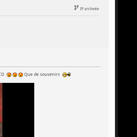
IP archivée
n CD
Que de souvenirs