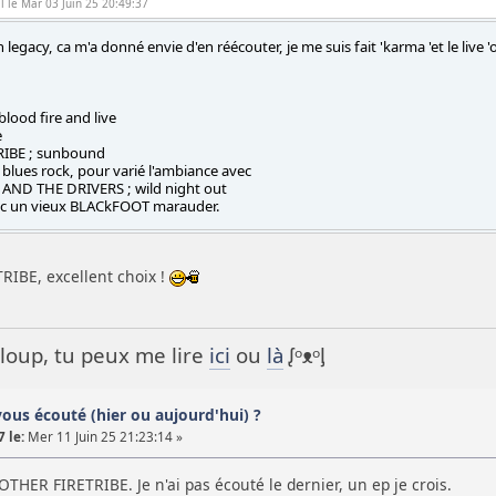
l le Mar 03 Juin 25 20:49:37
 legacy, ca m'a donné envie d'en réécouter, je me suis fait 'karma 'et le live '
lood fire and live
e
IBE ; sunbound
 blues rock, pour varié l'ambiance avec
AND THE DRIVERS ; wild night out
ec un vieux BLACkFOOT marauder.
IBE, excellent choix !
it loup, tu peux me lire
ici
ou
là
ᶘᵒᴥᵒᶅ
vous écouté (hier ou aujourd'hui) ?
 le:
Mer 11 Juin 25 21:23:14 »
OTHER FIRETRIBE. Je n'ai pas écouté le dernier, un ep je crois.