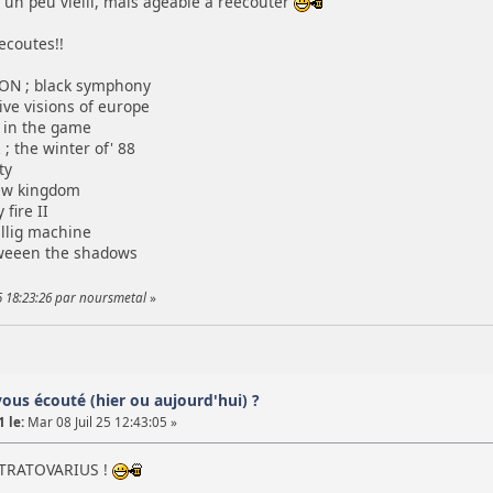
 un peu vielli, mais ageable a reécouter
ecoutes!!
N ; black symphony
ve visions of europe
 in the game
the winter of' 88
ty
ew kingdom
fire II
llig machine
weeen the shadows
25 18:23:26 par noursmetal
»
vous écouté (hier ou aujourd'hui) ?
 le:
Mar 08 Juil 25 12:43:05 »
STRATOVARIUS !