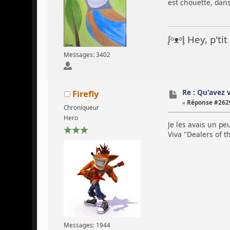
est chouette, dans
ᶘᵒᴥᵒᶅ Hey, p't
Messages: 3402
Re : Qu'avez 
Firefly
«
Réponse #2629
Chroniqueur
Hero
Je les avais un pe
Viva "Dealers of t
Messages: 1944