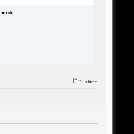
one cold
IP archivée