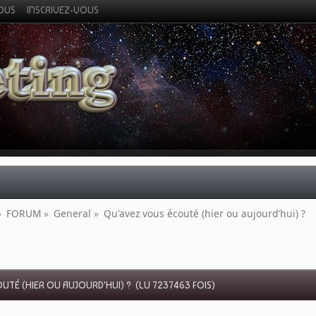
VOUS
INSCRIVEZ-VOUS
»
FORUM
»
General
»
Qu'avez vous écouté (hier ou aujourd'hui) ?
UTÉ (HIER OU AUJOURD'HUI) ? (LU 7237463 FOIS)