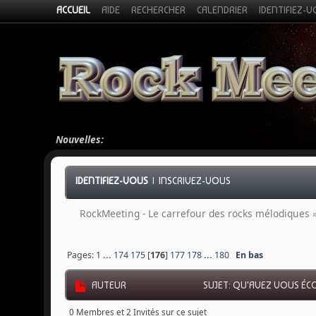
ACCUEIL
AIDE
RECHERCHER
CALENDRIER
IDENTIFIEZ-
Nouvelles:
IDENTIFIEZ-VOUS
|
INSCRIVEZ-VOUS
RockMeeting - Le carrefour des rocks mélodiques
Pages:
1
...
174
175
[
176
]
177
178
...
180
En bas
AUTEUR
SUJET: QU'AVEZ VOUS ÉCO
0 Membres et 2 Invités sur ce sujet