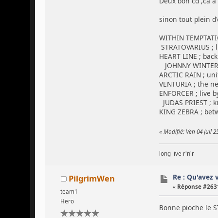
Deux bon cd ,ca a
sinon tout plein d'
WITHIN TEMPTATIO
STRATOVARIUS ; li
HEART LINE ; back
JOHNNY WINTER ; 
ARCTIC RAIN ; uni
VENTURIA ; the n
ENFORCER ; live by 
JUDAS PRIEST ; ki
KING ZEBRA ; bet
«
Modifié: Ven 04 Juil 
long live r'n'r
Re : Qu'avez 
PilgrimWen
«
Réponse #2631
team1
Hero
Bonne pioche le 