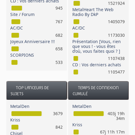
CD : Vos derniers achats
1521924
945
MetalHeart The Web
Site / Forum
Radio By DkP
767
1405079
AC/DC
AC/DC
682
1173030
Joyeux Anniversaire !!!
Présentation [Vous, rien
que vous ! - vous êtes
658
d'où, vous faites quoi ? ]
SCORPIONS
1107438
533
CD : Vos derniers achats
1105477
TOP LANCEURS DE
TEMPS DE CONNEXION
SUJETS
CUMULÉ
MetalDen
MetalDen
3679
403j 19h
34m
Kriss
Kriss
842
67j 11h 17m
Chisel