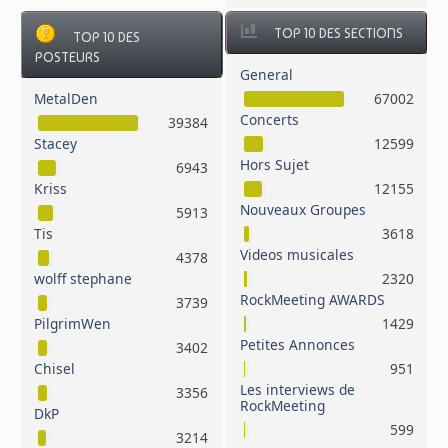
TOP 10 DES SECTIONS
TOP 10 DES
POSTEURS
General
MetalDen
67002
Concerts
39384
Stacey
12599
Hors Sujet
6943
Kriss
12155
Nouveaux Groupes
5913
Tis
3618
Videos musicales
4378
wolff stephane
2320
RockMeeting AWARDS
3739
PilgrimWen
1429
Petites Annonces
3402
Chisel
951
Les interviews de
3356
RockMeeting
DkP
599
3214