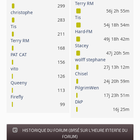
Terry RM
299
56j 2h 55m
christophe
Tis
283
54j 18h 54m
Tis
Hard-FM
211
49j 18h 42m
Terry RM
Stacey
168
47j 20h 5m
PAT CAT
wolff stephane
156
27j 13h 12m
vito
Chisel
126
24j 20h 59m
Queeny
PilgrimWen
113
17j 23h 51m
Firefly
DkP
99
16j 25m
HISTORIQUE DU FORUM (BASÉ SUR L'HEURE INTERNE DU
FORUM)