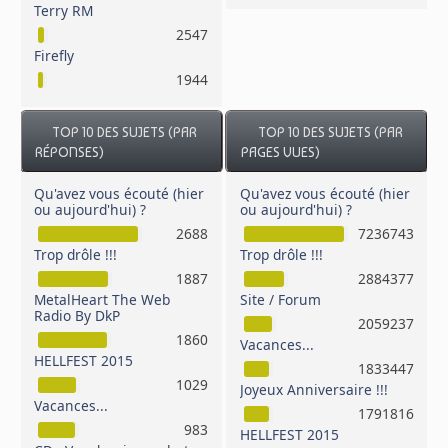
Terry RM
2547
Firefly
1944
TOP 10 DES SUJETS (PAR
TOP 10 DES SUJETS (PAR
RÉPONSES)
PAGES VUES)
Qu'avez vous écouté (hier
Qu'avez vous écouté (hier
ou aujourd'hui) ?
ou aujourd'hui) ?
2688
7236743
Trop drôle !!!
Trop drôle !!!
1887
2884377
MetalHeart The Web
Site / Forum
Radio By DkP
2059237
1860
Vacances...
HELLFEST 2015
1833447
1029
Joyeux Anniversaire !!!
Vacances...
1791816
983
HELLFEST 2015