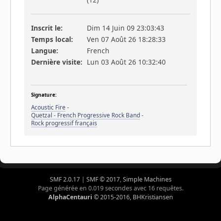
Inscrit le:
Dim 14 Juin 09 23:03:43
Temps local:
Ven 07 Août 26 18:28:33
Langue:
French
Dernière visite:
Lun 03 Août 26 10:32:40
Signature:
Acoustic Fire
-
Quetzal - French Progressive Rock Band
-
Rock progressif français
SMF 2.0.17
|
SMF © 2017
,
Simple Machines
Page générée en 0.019 secondes avec 16 requêtes.
AlphaCentauri
© 2015-2016, BHKristiansen